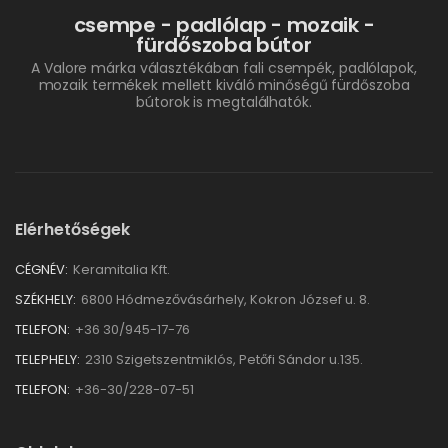
csempe - padlólap - mozaik -
fürdőszoba bútor
A Valore márka választékában fali csempék, padlólapok,
mozaik termékek mellett kiváló minőségű fürdőszoba
bútorok is megtalálhatók.
Elérhetőségek
CÉGNÉV:
Keramitalia Kft.
SZÉKHELY:
6800 Hódmezővásárhely, Kokron József u. 8.
TELEFON:
+36 30/945-17-76
TELEPHELY:
2310 Szigetszentmiklós, Petőfi Sándor u.135.
TELEFON:
+36-30/228-07-51