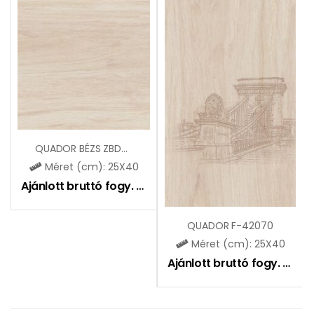
QUADOR BÉZS ZBD42070
Méret (cm): 25X40
Ajánlott bruttó fogy. ár:
5995
Ft
QUADOR F-42070
Méret (cm): 25X40
Ajánlott bruttó fogy. ár:
3