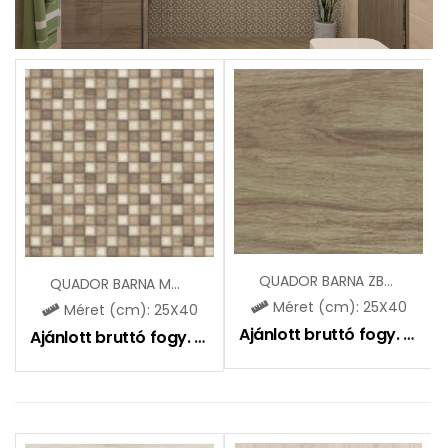
QUADOR BARNA ZBD42071
QUADOR BARNA MOZAIK ZBD42072
Méret (cm): 25X40
Méret (cm): 25X40
Ajánlott bruttó fogy. ár:
5
Ajánlott bruttó fogy. ár:
6495
Ft