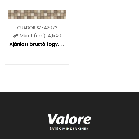
QUADOR SZ-42072
Méret (cm): 4,1x40
Ajánlott bruttó fogy. ár:
1725
Ft