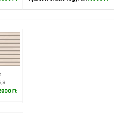
R
9,8
6900
Ft