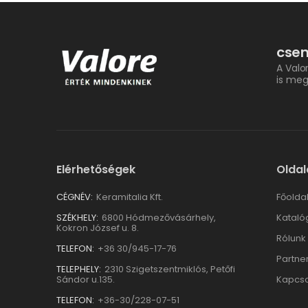
csem
A Valo
is meg
Elérhetőségek
Oldal
CÉGNÉV:
Keramitalia Kft.
Főolda
SZÉKHELY:
6800 Hódmezővásárhely,
Kataló
Kokron József u. 8.
Rólunk
TELEFON:
+36 30/945-17-76
Partne
TELEPHELY:
2310 Szigetszentmiklós, Petőfi
Sándor u.135.
Kapcso
TELEFON:
+36-30/228-07-51