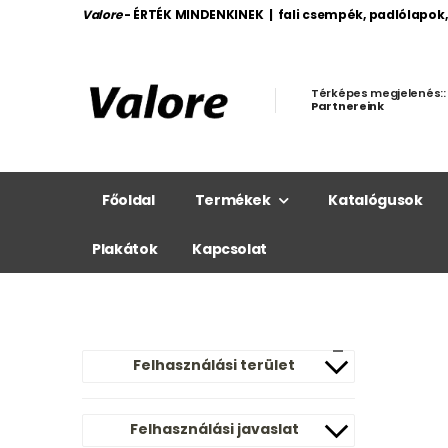
Valore
- ÉRTÉK MINDENKINEK | fali csempék, padlólapok
Térképes megjelenés::
Partnereink
Főoldal
Termékek
Katalógusok
Plakátok
Kapcsolat
Felhasználási terület
Felhasználási javaslat