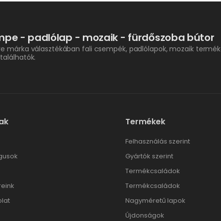
pe - padlólap - mozaik - fürdőszoba bútor
re márka választékában fali csempék, padlólapok, mozaik termék
találhatók.
ak
Termékek
l
Felhasználás szerint
gusok
Gyártók szerint
Termékcsaládok
reink
Termékcsaládok
lat
Nagyméretű lapok
Újdonságok