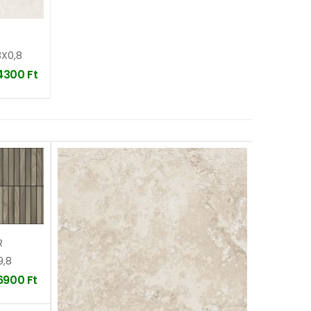
8X0,8
4300
Ft
R
9,8
6900
Ft