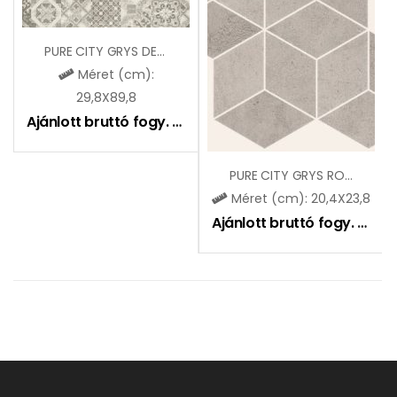
PURE CITY GRYS DEKOR
Méret (cm):
29,8X89,8
Ajánlott bruttó fogy. ár:
14050
Ft
PURE CITY GRYS ROMB HEXAGON MOZAIK
Méret (cm): 20,4X23,8
Ajánlott bruttó fogy. ár:
7