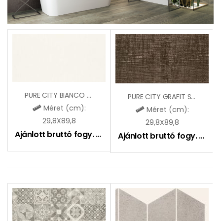
PURE CITY BIANCO STR B
PURE CITY GRAFIT STR B
Méret (cm):
Méret (cm):
29,8X89,8
29,8X89,8
Ajánlott bruttó fogy. ár:
14900
Ft
Ajánlott bruttó fogy. ár:
12