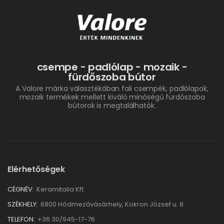
csempe - padlólap - mozaik -
fürdőszoba bútor
A Valore márka választékában fali csempék, padlólapok,
mozaik termékek mellett kiváló minőségű fürdőszoba
bútorok is megtalálhatók.
Elérhetőségek
CÉGNÉV:
Keramitalia Kft.
SZÉKHELY:
6800 Hódmezővásárhely, Kokron József u. 8.
TELEFON:
+36 30/945-17-76