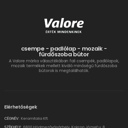
csempe - padlólap - mozaik -
fürdőszoba bútor
A Valore márka választékában fali csempék, padlólapok,
mozaik termékek mellett kiváló minőségű fürdőszoba
bútorok is megtalálhatók.
Elérhetőségek
CÉGNÉV:
Keramitalia Kft.
SZÉKHELY:
6800 Hódmezővásárhely, Kokron József u. 8.