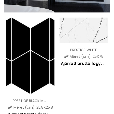
PRESTIGE WHITE
Méret (cm): 25X75
Ajánlott bruttó fogy. ár:
9
PRESTIGE BLACK MOZAIK
Méret (cm): 25,8X25,8