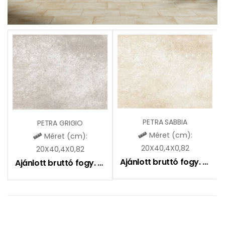
PETRA SABBIA
PETRA GRIGIO
Méret (cm):
Méret (cm):
20X40,4X0,82
20X40,4X0,82
Ajánlott bruttó fogy. ár:
9
Ajánlott bruttó fogy. ár:
9590
Ft