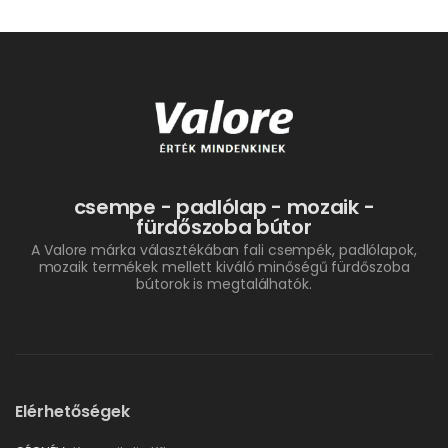
csempe - padlólap - mozaik -
fürdőszoba bútor
A Valore márka választékában fali csempék, padlólapok,
mozaik termékek mellett kiváló minőségű fürdőszoba
bútorok is megtalálhatók.
Elérhetőségek