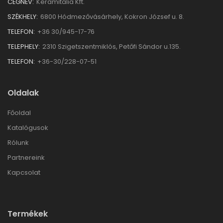
CÉGNÉV:
Keramitalia Kft.
SZÉKHELY:
6800 Hódmezővásárhely, Kokron József u. 8.
TELEFON:
+36 30/945-17-76
TELEPHELY:
2310 Szigetszentmiklós, Petőfi Sándor u.135.
TELEFON:
+36-30/228-07-51
Oldalak
Főoldal
Katalógusok
Rólunk
Partnereink
Kapcsolat
Termékek