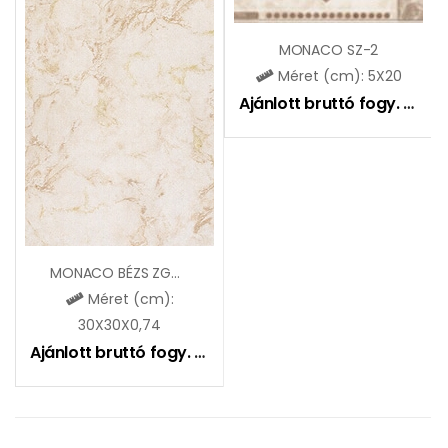
MONACO SZ-2
Méret (cm): 5X20
Ajánlott bruttó fogy. ár:
10
MONACO BÉZS ZGD32122
Méret (cm):
30X30X0,74
Ajánlott bruttó fogy. ár:
5495
Ft