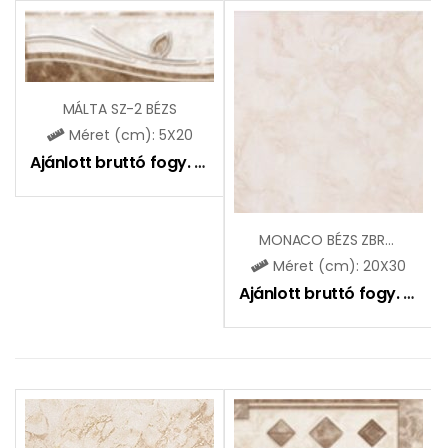
MÁLTA SZ-2 BÉZS
Méret (cm): 5X20
Ajánlott bruttó fogy. ár:
1375
Ft
MONACO BÉZS ZBR322
Méret (cm): 20X30
Ajánlott bruttó fogy. ár:
51