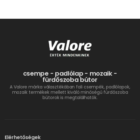
csempe - padlólap - mozaik -
fürdőszoba bútor
A Valore márka választékában fali csempék, padlólapok,
mozaik termékek mellett kiváló minőségű fürdőszoba
bútorok is megtalálhatók.
Elérhetőségek