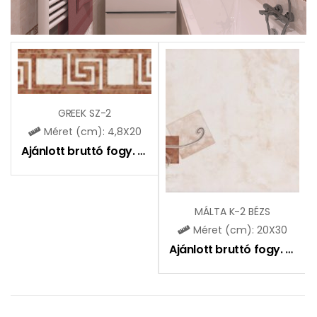
GREEK SZ-2
Méret (cm): 4,8X20
Ajánlott bruttó fogy. ár:
1465
Ft
MÁLTA K-2 BÉZS
Méret (cm): 20X30
Ajánlott bruttó fogy. ár:
18