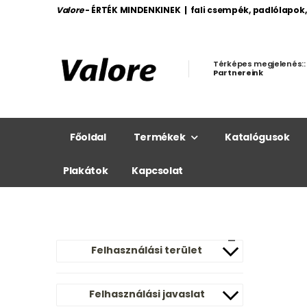
Valore
- ÉRTÉK MINDENKINEK | fali csempék, padlólapok
Térképes megjelenés::
Partnereink
Főoldal
Termékek
Katalógusok
Plakátok
Kapcsolat
Felhasználási terület
Felhasználási javaslat