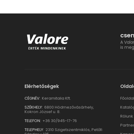
csem
A Valo
is meg
Elérhetőségek
Oldal
CÉGNÉV:
Keramitalia Kft.
Főolda
SZÉKHELY:
6800 Hódmezővásárhely,
Kataló
Kokron József u. 8.
Rólunk
TELEFON:
+36 30/945-17-76
Partne
TELEPHELY:
2310 Szigetszentmiklós, Petőfi