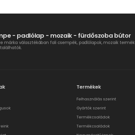
pe - padlólap - mozaik - fürdőszoba bútor
re márka választékában fali csempék, padlólapok, mozaik termék
találhatók.
ak
Termékek
l
Felhasználás szerint
gusok
Gyártók szerint
Termékcsaládok
reink
Termékcsaládok