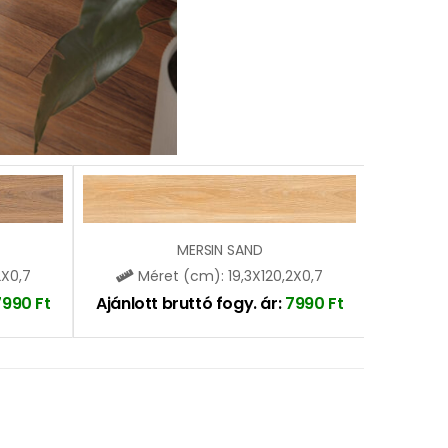
MERSIN SAND
2X0,7
Méret (cm): 19,3X120,2X0,7
7990
Ft
Ajánlott bruttó fogy. ár:
7990
Ft