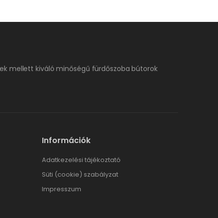
ek mellett kiváló minőségű fürdőszoba bútorok
Információk
Adatkezelési tájékoztató
Süti (cookie) szabályzat
Impresszum