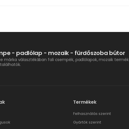
pe - padlólap - mozaik - fürdőszoba bútor
re márka választékában fali csempék, padlólapok, mozaik termék
találhatók.
ak
Termékek
l
Felhasználás szerint
gusok
Gyártók szerint