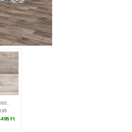
LEGNUM VILÁGOSBARNA ZGD60028
0,85
6495
Ft