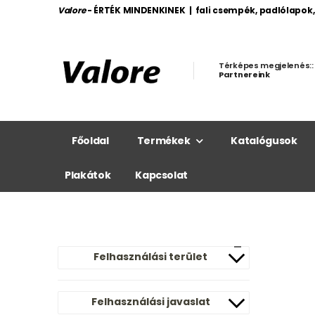
Valore
- ÉRTÉK MINDENKINEK | fali csempék, padlólapok
Térképes megjelenés::
Partnereink
Főoldal
Termékek
Katalógusok
Plakátok
Kapcsolat
Felhasználási terület
Felhasználási javaslat