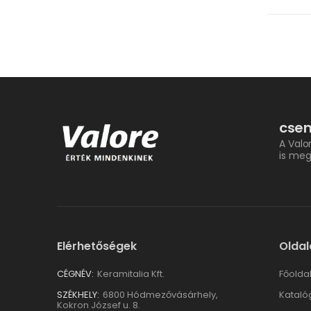
csem
A Valo
is meg
Elérhetőségek
Oldal
CÉGNÉV:
Keramitalia Kft.
Főolda
SZÉKHELY:
6800 Hódmezővásárhely,
Kataló
Kokron József u. 8.