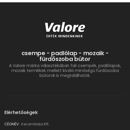
csempe - padlólap - mozaik -
fürdőszoba bútor
A Valore márka választékában fali csempék, padlólapok,
mozaik termékek mellett kiváló minőségű fürdőszoba
bútorok is megtalálhatók.
Elérhetőségek
CÉGNÉV:
Keramitalia Kft.