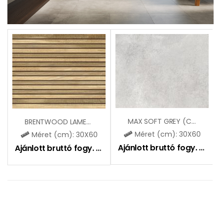
MAX SOFT GREY (CCR27)
BRENTWOOD LAMEL (CCR128)
Méret (cm): 30X60
Méret (cm): 30X60
Ajánlott bruttó fogy. ár:
9
Ajánlott bruttó fogy. ár:
10590
Ft