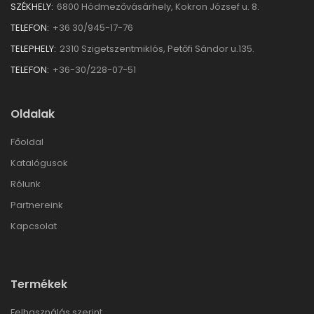
SZÉKHELY:
6800 Hódmezővásárhely, Kokron József u. 8.
TELEFON:
+36 30/945-17-76
TELEPHELY:
2310 Szigetszentmiklós, Petőfi Sándor u.135.
TELEFON:
+36-30/228-07-51
Oldalak
Főoldal
Katalógusok
Rólunk
Partnereink
Kapcsolat
Termékek
Felhasználás szerint