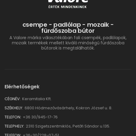
csempe - padlólap - mozaik -
fürdőszoba bútor
A Valore márka választékában fali csempék, padlólapok,
mozaik termékek mellett kiváló minőségű fürdőszoba
bútorok is megtalálhatók.
Elérhetőségek
CÉGNÉV:
Keramitalia Kft.
SZÉKHELY:
6800 Hódmezővásárhely, Kokron József u. 8.
TELEFON:
+36 30/945-17-76
TELEPHELY:
2310 Szigetszentmiklós, Petőfi Sándor u.135.
TELEFON:
+36-30/228-07-51