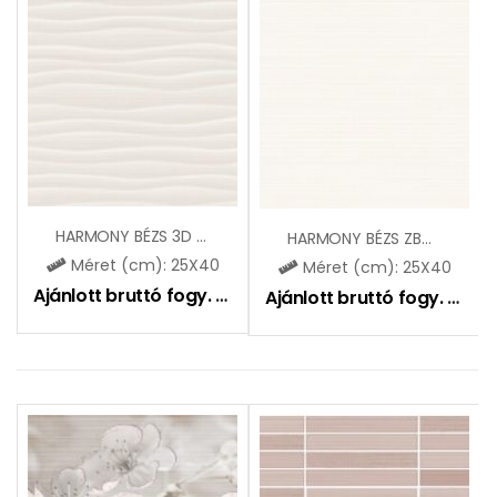
HARMONY BÉZS 3D ZBD42184
HARMONY BÉZS ZBD42185
Méret (cm): 25X40
Méret (cm): 25X40
Ajánlott bruttó fogy. ár:
6495
Ft
Ajánlott bruttó fogy. ár:
5