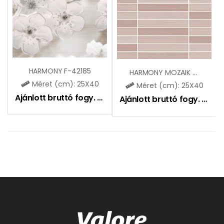
HARMONY F-42185
HARMONY MOZAIK ZBD42189
Méret (cm): 25X40
Méret (cm): 25X40
Ajánlott bruttó fogy. ár:
2765
Ft
Ajánlott bruttó fogy. ár:
5