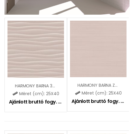
HARMONY BARNA ZBD42188
HARMONY BARNA 3D ZBD42190
Méret (cm): 25X40
Méret (cm): 25X40
Ajánlott bruttó fogy. ár:
5
Ajánlott bruttó fogy. ár:
6495
Ft