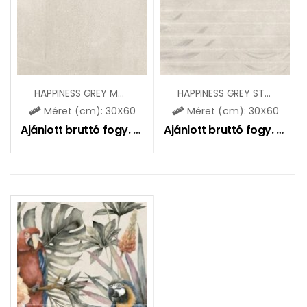
HAPPINESS GREY MAT
HAPPINESS GREY STR MAT DEKOR MIX
Méret (cm): 30X60
Méret (cm): 30X60
Ajánlott bruttó fogy. ár:
9400
Ft
Ajánlott bruttó fogy. ár:
9