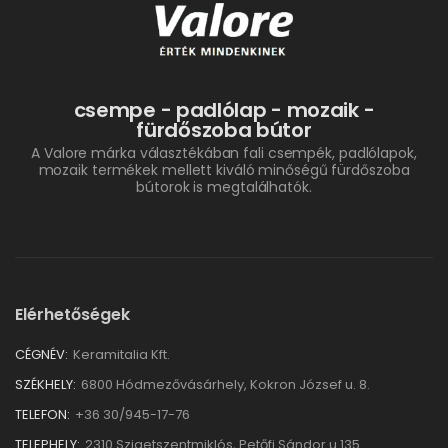
csempe - padlólap - mozaik -
fürdőszoba bútor
A Valore márka választékában fali csempék, padlólapok,
mozaik termékek mellett kiváló minőségű fürdőszoba
bútorok is megtalálhatók.
Elérhetőségek
CÉGNÉV:
Keramitalia Kft.
SZÉKHELY:
6800 Hódmezővásárhely, Kokron József u. 8.
TELEFON:
+36 30/945-17-76
TELEPHELY:
2310 Szigetszentmiklós, Petőfi Sándor u.135.