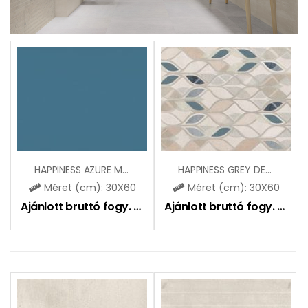
HAPPINESS AZURE MAT
HAPPINESS GREY DEKOR MAT
Méret (cm): 30X60
Méret (cm): 30X60
Ajánlott bruttó fogy. ár:
9400
Ft
Ajánlott bruttó fogy. ár:
9