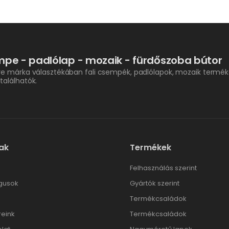
pe - padlólap - mozaik - fürdőszoba bútor
re márka választékában fali csempék, padlólapok, mozaik termék
találhatók.
ak
Termékek
l
Felhasználás szerint
gusok
Gyártók szerint
Termékcsaládok
reink
Termékcsaládok