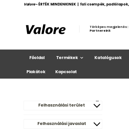
Valore
- ÉRTÉK MINDENKINEK | fali csempék, padlólapok
Térképes megjelenés::
Partnereink
Főoldal
Termékek
Katalógusok
Plakátok
Kapcsolat
Felhasználási terület
Felhasználási javaslat