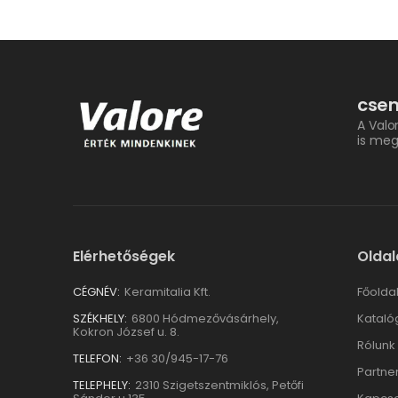
csem
A Valo
is meg
Elérhetőségek
Oldal
CÉGNÉV:
Keramitalia Kft.
Főolda
SZÉKHELY:
6800 Hódmezővásárhely,
Kataló
Kokron József u. 8.
Rólunk
TELEFON:
+36 30/945-17-76
Partne
TELEPHELY:
2310 Szigetszentmiklós, Petőfi