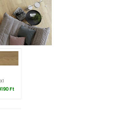
X1
9190
Ft