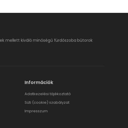
ek mellett kiváló minőségű fürdőszoba bútorok
Információk
Adatkezelési tájékoztató
Süti (cookie) szabályzat
Impresszum