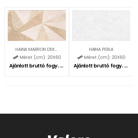
HAINA MARRON DEKOR
HAINA PERLA
Méret (cm): 20X60
Méret (cm): 20X60
Ajánlott bruttó fogy. ár:
7990
Ft
Ajánlott bruttó fogy. ár:
6