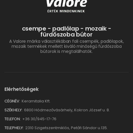
csempe - padlólap - mozaik -
fürdőszoba bútor
A Valore márka választékában fali csempék, padlólapok,
mozaik termékek mellett kiváló minőségű fürdőszoba
bútorok is megtalálhatók.
Elérhetőségek
CÉGNÉV:
Keramitalia Kft.
SZÉKHELY:
6800 Hódmezővásárhely, Kokron József u. 8.
TELEFON:
+36 30/945-17-76
TELEPHELY:
2310 Szigetszentmiklós, Petőfi Sándor u.135.