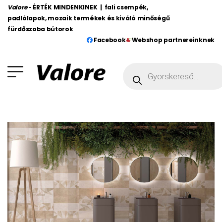
Valore
- ÉRTÉK MINDENKINEK | fali csempék,
padlólapok, mozaik termékek és kiváló minőségű
fürdőszoba bútorok
Facebook
Webshop partnereinknek