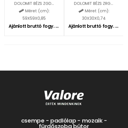
DOLOMIT BÉZS ZGD61001
DOLOMIT BÉZS ZRG32001
Méret (cm):
Méret (cm):
59X59X0,85
30X30X0,74
Ajánlott bruttó fogy. ár:
6995
Ft
Ajánlott bruttó fogy. ár:
5
csempe - padlólap - mozaik -
fürdőszoba bútor