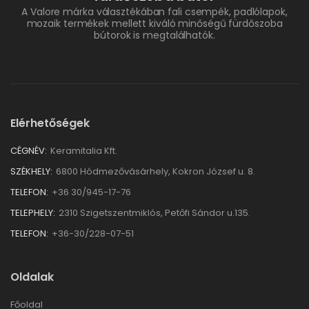
A Valore márka választékában fali csempék, padlólapok,
mozaik termékek mellett kiváló minőségű fürdőszoba
bútorok is megtalálhatók.
Elérhetőségek
CÉGNÉV:
Keramitalia Kft.
SZÉKHELY:
6800 Hódmezővásárhely, Kokron József u. 8.
TELEFON:
+36 30/945-17-76
TELEPHELY:
2310 Szigetszentmiklós, Petőfi Sándor u.135.
TELEFON:
+36-30/228-07-51
Oldalak
Főoldal