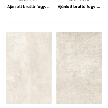
Ajánlott bruttó fogy. ár:
6995
Ft
Ajánlott bruttó fogy. ár:
5