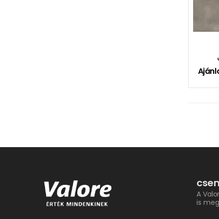
Ajánl
csem
A Valo
is meg