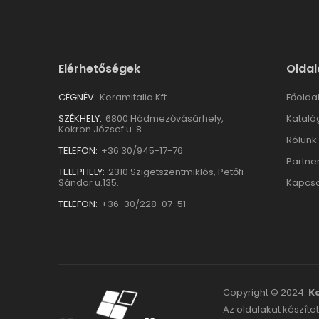
Elérhetőségek
Oldal
CÉGNÉV:
Keramitalia Kft.
Főolda
SZÉKHELY:
6800 Hódmezővásárhely,
Kataló
Kokron József u. 8.
Rólunk
TELEFON:
+36 30/945-17-76
Partne
TELEPHELY:
2310 Szigetszentmiklós, Petőfi
Sándor u.135.
Kapcso
TELEFON:
+36-30/228-07-51
Copyright © 2024.
Ke
Az oldalakat készítet