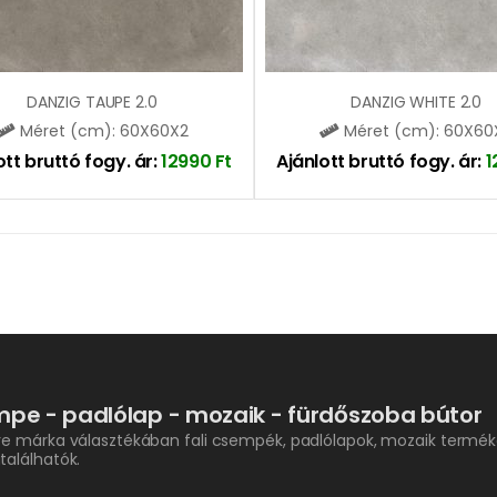
DANZIG TAUPE 2.0
DANZIG WHITE 2.0
Méret (cm): 60X60X2
Méret (cm): 60X60
ott bruttó fogy. ár:
12990
Ft
Ajánlott bruttó fogy. ár:
1
pe - padlólap - mozaik - fürdőszoba bútor
re márka választékában fali csempék, padlólapok, mozaik termék
találhatók.