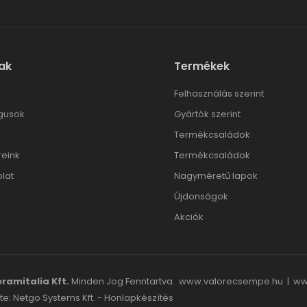
ak
Termékek
l
Felhasználás szerint
gusok
Gyártók szerint
Termékcsaládok
reink
Termékcsaládok
lat
Nagyméretű lapok
Újdonságok
Akciók
ramitalia Kft.
Minden Jog Fenntartva.
www.valorecsempe.hu
|
ww
te: Netgo Systems Kft. -
Honlapkészítés