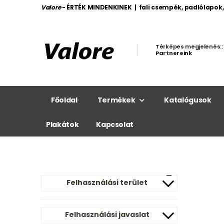
Valore
- ÉRTÉK MINDENKINEK | fali csempék, padlólapok
Térképes megjelenés::
Partnereink
Főoldal
Termékek
Katalógusok
Plakátok
Kapcsolat
Felhasználási terület
Felhasználási javaslat