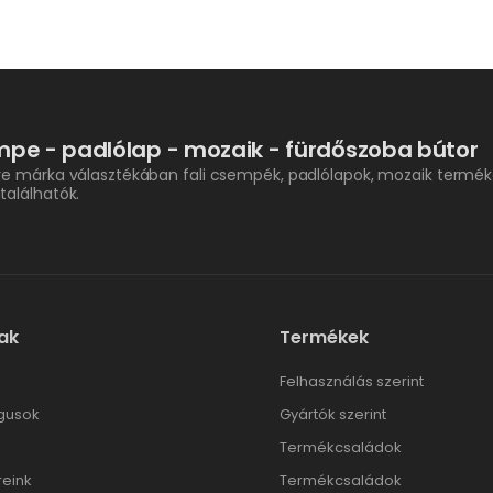
pe - padlólap - mozaik - fürdőszoba bútor
re márka választékában fali csempék, padlólapok, mozaik termék
találhatók.
ak
Termékek
l
Felhasználás szerint
gusok
Gyártók szerint
Termékcsaládok
reink
Termékcsaládok