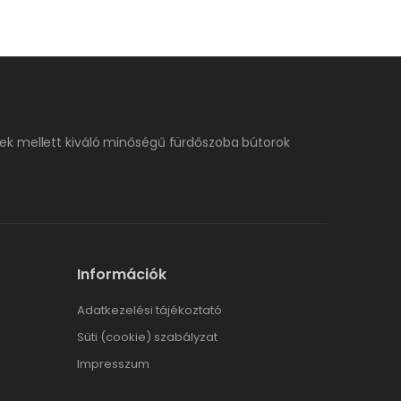
ek mellett kiváló minőségű fürdőszoba bútorok
Információk
Adatkezelési tájékoztató
Süti (cookie) szabályzat
Impresszum