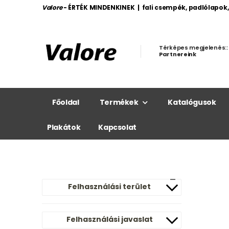
Valore
- ÉRTÉK MINDENKINEK | fali csempék, padlólapok
Térképes megjelenés::
Partnereink
Főoldal
Termékek
Katalógusok
Plakátok
Kapcsolat
Felhasználási terület
Felhasználási javaslat