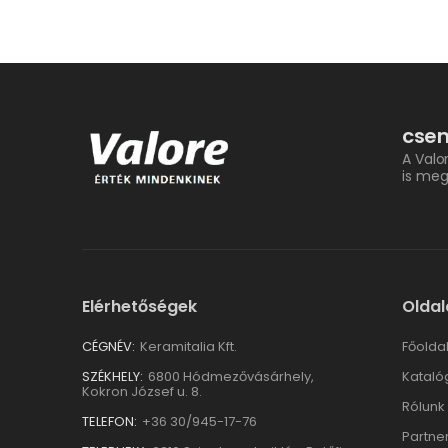
csem
A Valo
is meg
Elérhetőségek
Oldal
CÉGNÉV:
Keramitalia Kft.
Főolda
SZÉKHELY:
6800 Hódmezővásárhely,
Kataló
Kokron József u. 8.
Rólunk
TELEFON:
+36 30/945-17-76
Partne