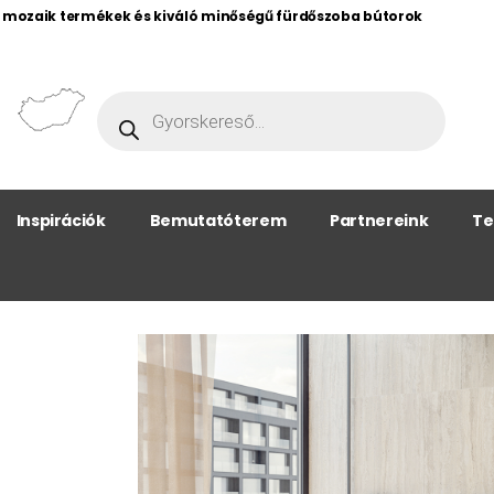
, mozaik termékek és kiváló minőségű fürdőszoba bútorok
Inspirációk
Bemutatóterem
Partnereink
Te