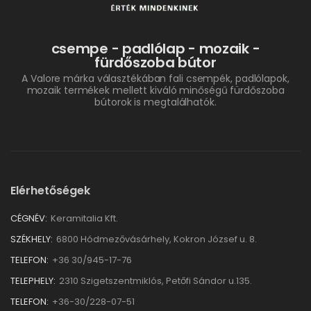
csempe - padlólap - mozaik -
fürdőszoba bútor
A Valore márka választékában fali csempék, padlólapok,
mozaik termékek mellett kiváló minőségű fürdőszoba
bútorok is megtalálhatók.
Elérhetőségek
CÉGNÉV:
Keramitalia Kft.
SZÉKHELY:
6800 Hódmezővásárhely, Kokron József u. 8.
TELEFON:
+36 30/945-17-76
TELEPHELY:
2310 Szigetszentmiklós, Petőfi Sándor u.135.
TELEFON:
+36-30/228-07-51