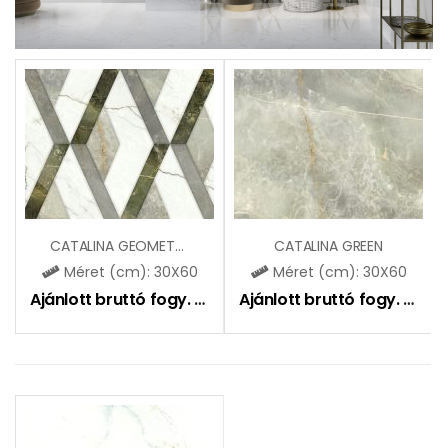
CATALINA GEOMETRIC
CATALINA GREEN
Méret (cm): 30X60
Méret (cm): 30X60
Ajánlott bruttó fogy. ár:
7290
Ft
Ajánlott bruttó fogy. ár:
7