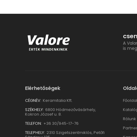
csem
A Valo
is meg
Elérhetőségek
Oldal
CÉGNÉV:
Keramitalia Kft.
Főolda
SZÉKHELY:
6800 Hódmezővásárhely,
Kataló
Kokron József u. 8.
Rólunk
TELEFON:
+36 30/945-17-76
Partne
TELEPHELY:
2310 Szigetszentmiklós, Petőfi