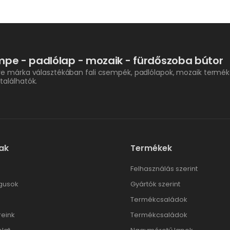
pe - padlólap - mozaik - fürdőszoba bútor
re márka választékában fali csempék, padlólapok, mozaik termék
találhatók.
ak
Termékek
l
Felhasználás szerint
gusok
Gyártók szerint
Termékcsaládok
reink
Termékcsaládok