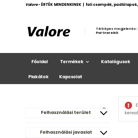
Valore
- ÉRTÉK MINDENKINEK | fali csempék, padlólapok
Térképes megjelenés::
Partnereink
Főoldal
Termékek
Katalógusok
Plakátok
Kapcsolat
E
Felhasználási terület
keres
Felhasználási javaslat