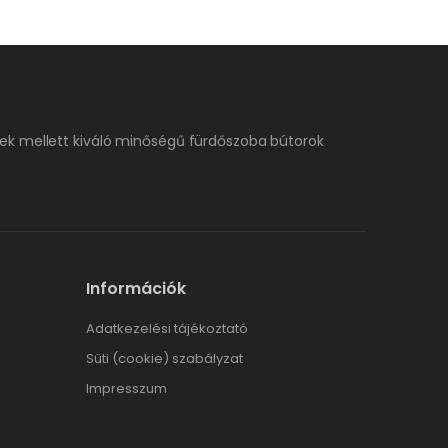
ek mellett kiváló minőségű fürdőszoba bútorok
Információk
Adatkezelési tájékoztató
Süti (cookie) szabályzat
Impresszum