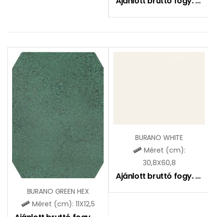
Ajánlott bruttó fogy. ár:
9
BURANO WHITE
Méret (cm):
30,8X60,8
Ajánlott bruttó fogy. ár:
9
BURANO GREEN HEX
Méret (cm): 11X12,5