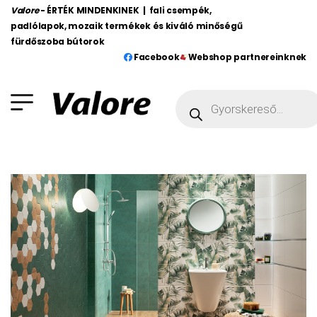
Valore
- ÉRTÉK MINDENKINEK | fali csempék,
padlólapok, mozaik termékek és kiváló minőségű
fürdőszoba bútorok
Facebook
Webshop partnereinknek