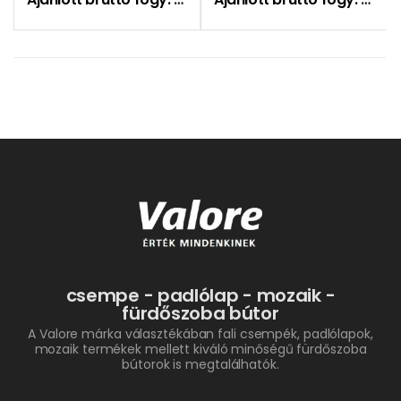
csempe - padlólap - mozaik -
fürdőszoba bútor
A Valore márka választékában fali csempék, padlólapok,
mozaik termékek mellett kiváló minőségű fürdőszoba
bútorok is megtalálhatók.