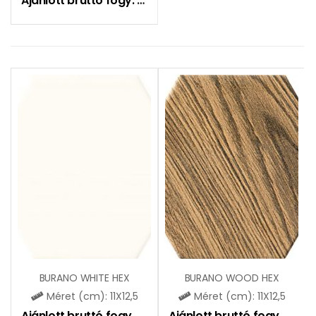
Ajánlott bruttó fogy. ár:
20300
Ft
BURANO WHITE HEX
BURANO WOOD HEX
Méret (cm): 11X12,5
Méret (cm): 11X12,5
Ajánlott bruttó fogy. ár:
20300
Ft
Ajánlott bruttó fogy. ár:
2