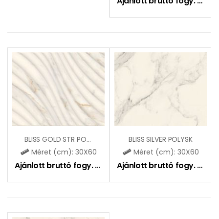
Ajánlott bruttó fogy. ár:
8
BLISS GOLD STR POLYSK
BLISS SILVER POLYSK
Méret (cm): 30X60
Méret (cm): 30X60
Ajánlott bruttó fogy. ár:
9650
Ft
Ajánlott bruttó fogy. ár:
9