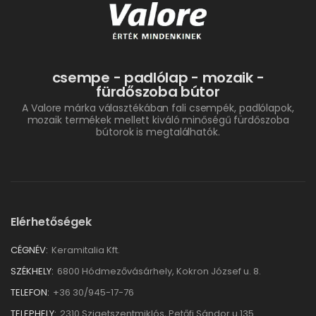
csempe - padlólap - mozaik -
fürdőszoba bútor
A Valore márka választékában fali csempék, padlólapok,
mozaik termékek mellett kiváló minőségű fürdőszoba
bútorok is megtalálhatók.
Elérhetőségek
CÉGNÉV:
Keramitalia Kft.
SZÉKHELY:
6800 Hódmezővásárhely, Kokron József u. 8.
TELEFON:
+36 30/945-17-76
TELEPHELY:
2310 Szigetszentmiklós, Petőfi Sándor u.135.