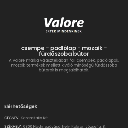
csempe - padlólap - mozaik -
fürdőszoba bútor
A Valore márka választékában fali csempék, padlólapok,
mozaik termékek mellett kiváló minőségű fürdőszoba
bútorok is megtalálhatók.
Elérhetőségek
CÉGNÉV:
Keramitalia Kft.
SZÉKHELY:
6800 Hódmezővásárhely, Kokron József u. 8.