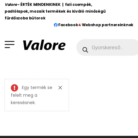
Valore
- ÉRTÉK MINDENKINEK | fali csempék,
padlólapok, mozaik termékek és kiváló minőségű
fürdőszoba bútorok
Facebook
Webshop partnereinknek
Egy termék se
felelt meg a
keresésnek.