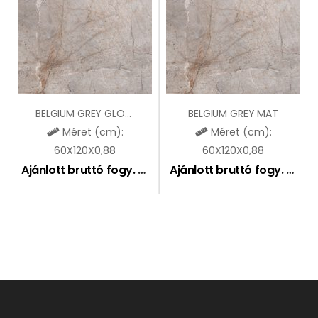
BELGIUM GREY GLOSSY
BELGIUM GREY MAT
Méret (cm):
Méret (cm):
60X120X0,88
60X120X0,88
Ajánlott bruttó fogy. ár:
9490
Ft
Ajánlott bruttó fogy. ár:
9