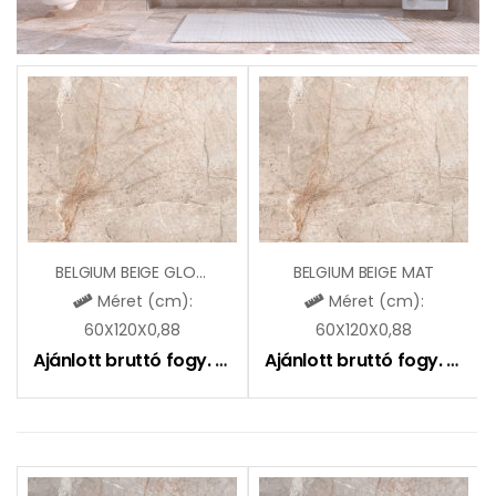
BELGIUM BEIGE GLOSSY
BELGIUM BEIGE MAT
Méret (cm):
Méret (cm):
60X120X0,88
60X120X0,88
Ajánlott bruttó fogy. ár:
9490
Ft
Ajánlott bruttó fogy. ár:
9