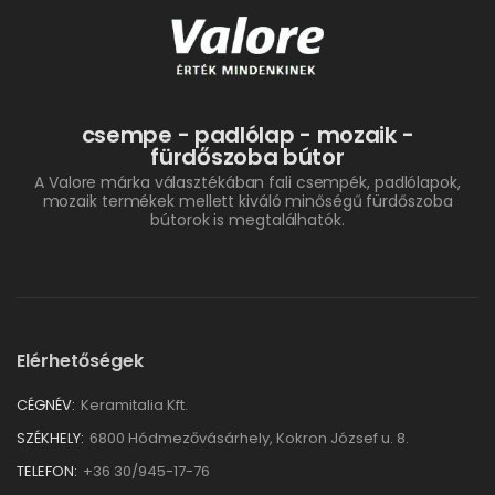
csempe - padlólap - mozaik -
fürdőszoba bútor
A Valore márka választékában fali csempék, padlólapok,
mozaik termékek mellett kiváló minőségű fürdőszoba
bútorok is megtalálhatók.
Elérhetőségek
CÉGNÉV:
Keramitalia Kft.
SZÉKHELY:
6800 Hódmezővásárhely, Kokron József u. 8.
TELEFON:
+36 30/945-17-76