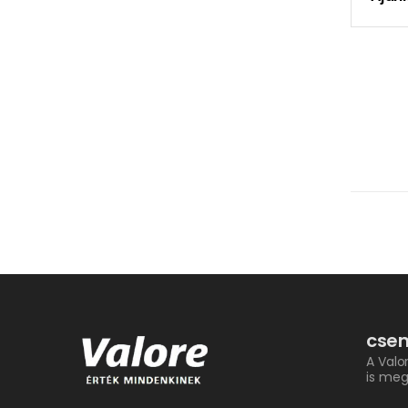
csem
A Valo
is meg