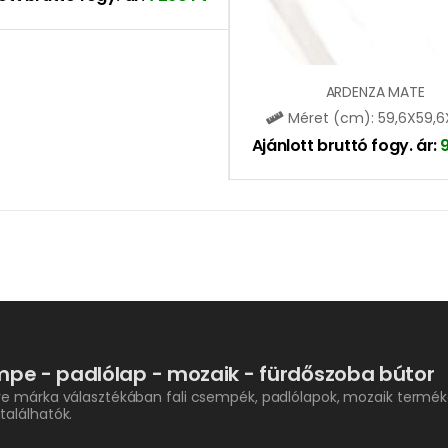
ARDENZA MATE
Méret (cm): 59,6X59,6
Ajánlott bruttó fogy. ár:
pe - padlólap - mozaik - fürdőszoba bútor
re márka választékában fali csempék, padlólapok, mozaik termék
találhatók.