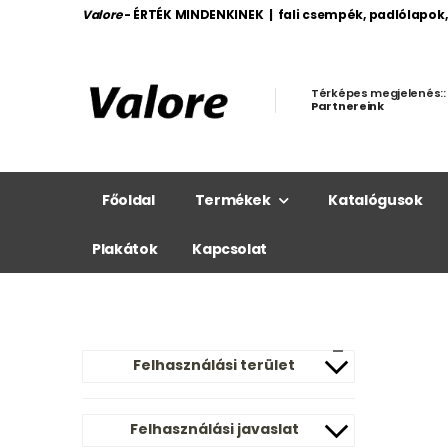
Valore
- ÉRTÉK MINDENKINEK | fali csempék, padlólapok
Térképes megjelenés::
Partnereink
Főoldal
Termékek
Katalógusok
Plakátok
Kapcsolat
Felhasználási terület
Felhasználási javaslat