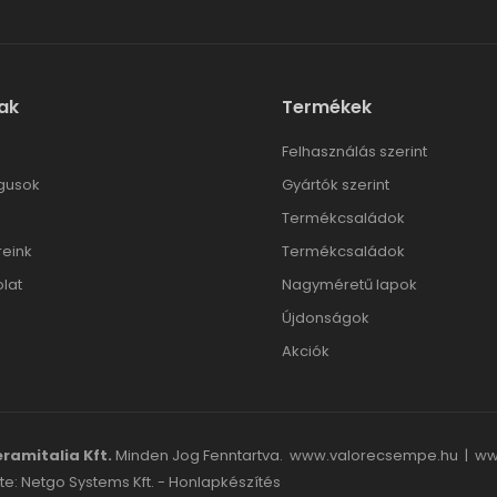
ak
Termékek
l
Felhasználás szerint
gusok
Gyártók szerint
Termékcsaládok
reink
Termékcsaládok
lat
Nagyméretű lapok
Újdonságok
Akciók
ramitalia Kft.
Minden Jog Fenntartva.
www.valorecsempe.hu
|
ww
te: Netgo Systems Kft. -
Honlapkészítés