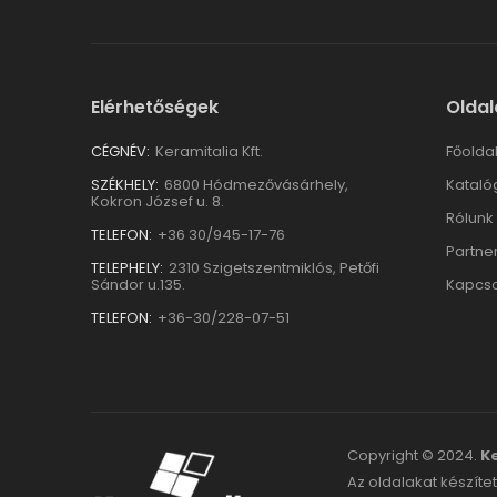
Elérhetőségek
Oldal
CÉGNÉV:
Keramitalia Kft.
Főolda
SZÉKHELY:
6800 Hódmezővásárhely,
Kataló
Kokron József u. 8.
Rólunk
TELEFON:
+36 30/945-17-76
Partne
TELEPHELY:
2310 Szigetszentmiklós, Petőfi
Sándor u.135.
Kapcso
TELEFON:
+36-30/228-07-51
Copyright © 2024.
Ke
Az oldalakat készítet