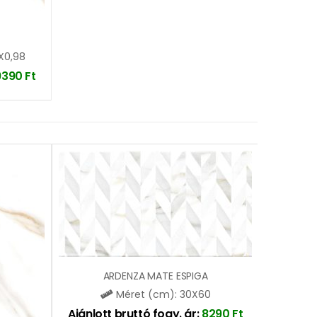
X0,98
9390
Ft
ARDENZA MATE ESPIGA
Méret (cm): 30X60
Ajánlott bruttó fogy. ár:
8290
Ft