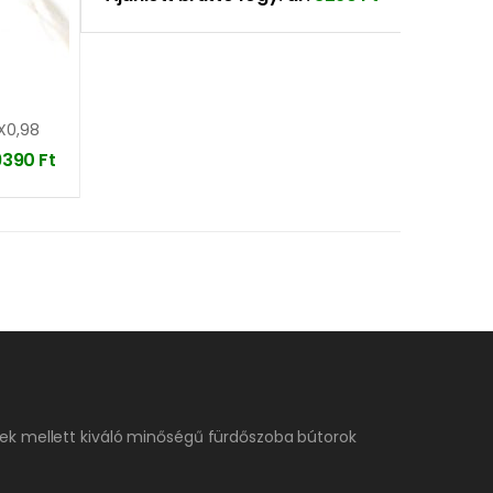
X0,98
9390
Ft
ek mellett kiváló minőségű fürdőszoba bútorok