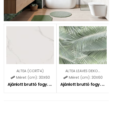
ALTEA (CCR174)
ALTEA LEAVES DEKOR (CCR211)
Méret (cm): 30X60
Méret (cm): 30X60
Ajánlott bruttó fogy. ár:
9590
Ft
Ajánlott bruttó fogy. ár:
10