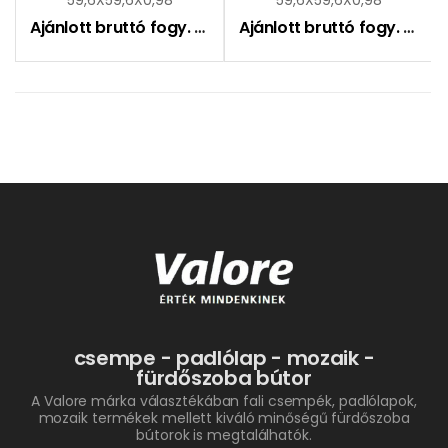
Ajánlott bruttó fogy. ár:
9390
Ft
Ajánlott bruttó fogy. ár:
9
csempe - padlólap - mozaik -
fürdőszoba bútor
A Valore márka választékában fali csempék, padlólapok,
mozaik termékek mellett kiváló minőségű fürdőszoba
bútorok is megtalálhatók.