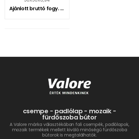
Ajánlott bruttó fogy. ár:
9790
Ft
csempe - padlólap - mozaik -
fürdőszoba bútor
A Valore márka választékában fali csempék, padlólapok,
mozaik termékek mellett kiváló minőségű fürdőszoba
bútorok is megtalálhatók.