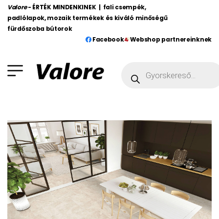
Valore
- ÉRTÉK MINDENKINEK | fali csempék,
padlólapok, mozaik termékek és kiváló minőségű
fürdőszoba bútorok
Facebook
Webshop partnereinknek