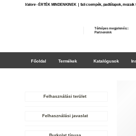
Valore
- ÉRTÉK MINDENKINEK | fali csempék, padlólapok, mozaik 
Térképes megjelenés::
Partnereink
Főoldal
Termékek
Katalógusok
In
Felhasználási terület
Felhasználási javaslat
Burkolat típusa