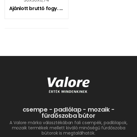
Ajánlott bruttó fogy. ár:
5495
Ft
csempe - padlólap - mozaik -
fürdőszoba bútor
A Valore márka választékában fali csempék, padlólapok,
mozaik termékek mellett kiváló minőségű fürdőszoba
bútorok is megtalálhatók.