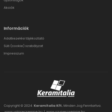
Újdonságok
Akciók
Információk
Adatkezelési tájékoztató
Süti (cookie) szabályzat
Impresszum
Copyright © 2024.
Keramitalia Kft.
Minden Jog Fenntartva.
www.valorecsempe.hu
|
www.szupercsempe.hu