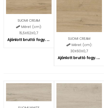
SUOMI CREAM
Méret (cm):
15,5X62X0,7
SUOMI CREAM
Ajánlott bruttó fogy. ár:
6490
Ft
Méret (cm):
30X60X0,7
Ajánlott bruttó fogy. ár:
6
SUOMI WHITE