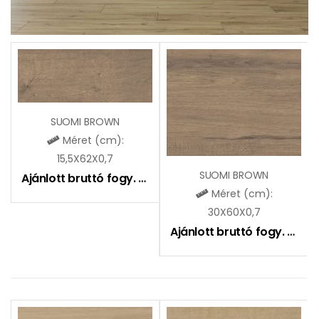
SUOMI BROWN
Méret (cm):
15,5X62X0,7
SUOMI BROWN
Ajánlott bruttó fogy. ár:
6490
Ft
Méret (cm):
30X60X0,7
Ajánlott bruttó fogy. ár:
6