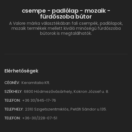
csempe - padlólap - mozaik -
fürdőszoba bútor
A Valore márka választékában fali csempék, padlólapok,
mozaik termékek mellett kiváló minőségű fürdőszoba
bútorok is megtalálhatók.
Elérhetőségek
CÉGNÉV:
Keramitalia Kft.
SZÉKHELY:
6800 Hódmezővásárhely, Kokron József u. 8.
TELEFON:
+36 30/945-17-76
TELEPHELY:
2310 Szigetszentmiklós, Petőfi Sándor u.135.
TELEFON:
+36-30/228-07-51