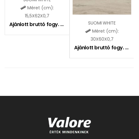
Méret (cm):
15,5X62X0,7
SUOMI WHITE
Ajánlott bruttó fogy. ár:
6490
Ft
Méret (cm):
30X60X0,7
Ajánlott bruttó fogy. ár:
6