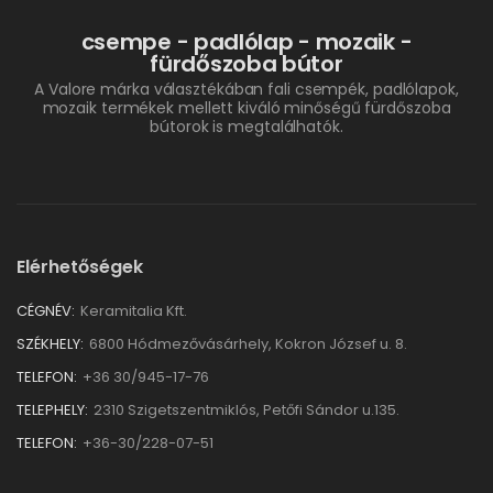
csempe - padlólap - mozaik -
fürdőszoba bútor
A Valore márka választékában fali csempék, padlólapok,
mozaik termékek mellett kiváló minőségű fürdőszoba
bútorok is megtalálhatók.
Elérhetőségek
CÉGNÉV:
Keramitalia Kft.
SZÉKHELY:
6800 Hódmezővásárhely, Kokron József u. 8.
TELEFON:
+36 30/945-17-76
TELEPHELY:
2310 Szigetszentmiklós, Petőfi Sándor u.135.
TELEFON:
+36-30/228-07-51