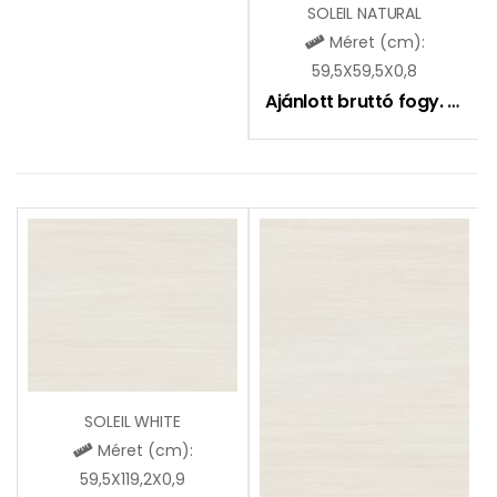
SOLEIL NATURAL
Méret (cm):
59,5X59,5X0,8
Ajánlott bruttó fogy. ár:
10
SOLEIL WHITE
Méret (cm):
59,5X119,2X0,9