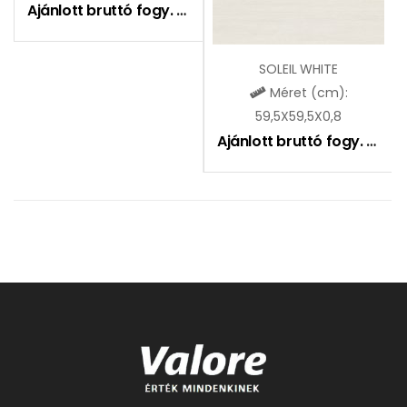
Ajánlott bruttó fogy. ár:
12990
Ft
SOLEIL WHITE
Méret (cm):
59,5X59,5X0,8
Ajánlott bruttó fogy. ár:
10