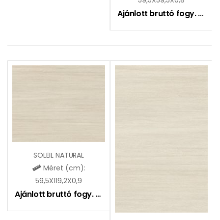
Ajánlott bruttó fogy. ár:
10
SOLEIL NATURAL
Méret (cm):
59,5X119,2X0,9
Ajánlott bruttó fogy. ár:
12990
Ft