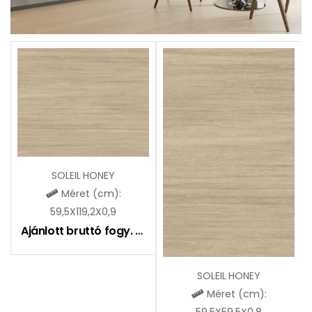
SOLEIL HONEY
Méret (cm):
59,5X119,2X0,9
Ajánlott bruttó fogy. ár:
12990
Ft
SOLEIL HONEY
Méret (cm):
59,5X59,5X0,8