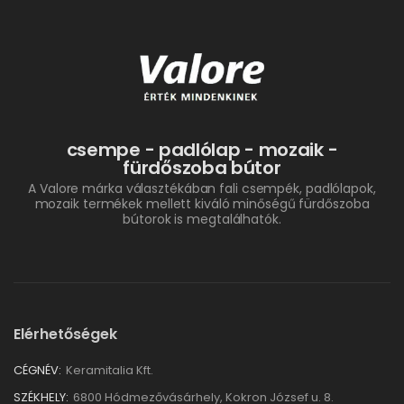
csempe - padlólap - mozaik -
fürdőszoba bútor
A Valore márka választékában fali csempék, padlólapok,
mozaik termékek mellett kiváló minőségű fürdőszoba
bútorok is megtalálhatók.
Elérhetőségek
CÉGNÉV:
Keramitalia Kft.
SZÉKHELY:
6800 Hódmezővásárhely, Kokron József u. 8.