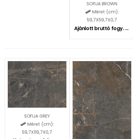
SOFIJA BROWN
Méret (cm):
59,7X59,7X0,7
Ajánlott bruttó fogy. ár:
7
SOFIJA GREY
Méret (cm):
59,7X119,7X0,7