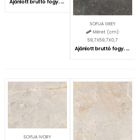
Ajánlott bruttó fogy. ár:
9590
Ft
SOFIJA GREY
Méret (cm):
59,7X59,7X0,7
Ajánlott bruttó fogy. ár:
7
SOFIJA IVORY