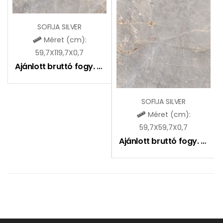
SOFIJA SILVER
Méret (cm):
59,7X119,7X0,7
Ajánlott bruttó fogy. ár:
9590
Ft
SOFIJA SILVER
Méret (cm):
59,7X59,7X0,7
Ajánlott bruttó fogy. ár:
7