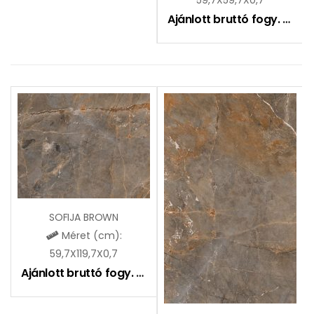
Ajánlott bruttó fogy. ár:
7
SOFIJA BROWN
Méret (cm):
59,7X119,7X0,7
Ajánlott bruttó fogy. ár:
9590
Ft