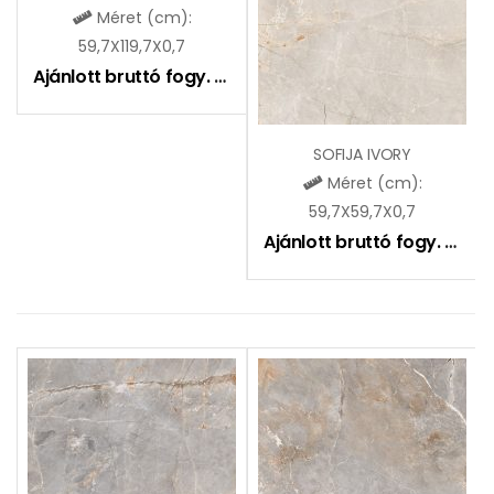
Méret (cm):
59,7X119,7X0,7
Ajánlott bruttó fogy. ár:
9590
Ft
SOFIJA IVORY
Méret (cm):
59,7X59,7X0,7
Ajánlott bruttó fogy. ár:
7