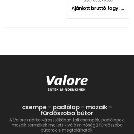
Ajánlott bruttó fogy. ár:
9
csempe - padlólap - mozaik -
fürdőszoba bútor
A Valore márka választékában fali csempék, padlólapok,
mozaik termékek mellett kiváló minőségű fürdőszoba
bútorok is megtalálhatók.