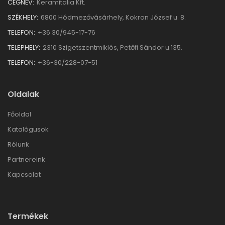
CÉGNÉV:
Keramitalia Kft.
SZÉKHELY:
6800 Hódmezővásárhely, Kokron József u. 8.
TELEFON:
+36 30/945-17-76
TELEPHELY:
2310 Szigetszentmiklós, Petőfi Sándor u.135.
TELEFON:
+36-30/228-07-51
Oldalak
Főoldal
Katalógusok
Rólunk
Partnereink
Kapcsolat
Termékek