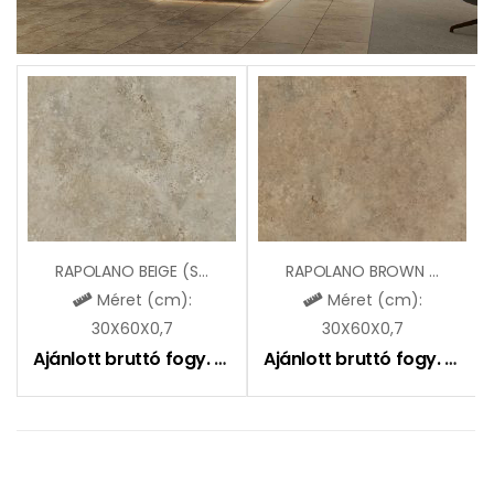
RAPOLANO BEIGE (SGR374)
RAPOLANO BROWN (SGR375)
Méret (cm):
Méret (cm):
30X60X0,7
30X60X0,7
Ajánlott bruttó fogy. ár:
7090
Ft
Ajánlott bruttó fogy. ár:
7