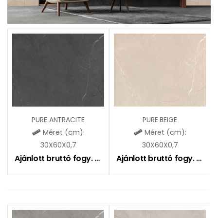
PURE ANTRACITE
PURE BEIGE
Méret (cm):
Méret (cm):
30X60X0,7
30X60X0,7
Ajánlott bruttó fogy. ár:
7090
Ft
Ajánlott bruttó fogy. ár:
7