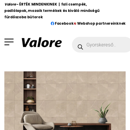
Valore
- ÉRTÉK MINDENKINEK | fali csempék,
padlólapok, mozaik termékek és kiváló minőségű
fürdőszoba bútorok
Facebook
Webshop partnereinknek