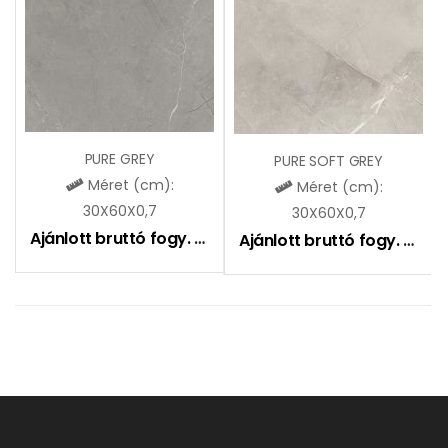
PURE GREY
PURE SOFT GREY
Méret (cm):
Méret (cm):
30X60X0,7
30X60X0,7
Ajánlott bruttó fogy. ár:
7090
Ft
Ajánlott bruttó fogy. ár:
7