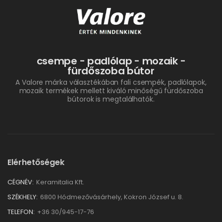
csempe - padlólap - mozaik -
fürdőszoba bútor
A Valore márka választékában fali csempék, padlólapok,
mozaik termékek mellett kiváló minőségű fürdőszoba
bútorok is megtalálhatók.
Elérhetőségek
CÉGNÉV:
Keramitalia Kft.
SZÉKHELY:
6800 Hódmezővásárhely, Kokron József u. 8.
TELEFON:
+36 30/945-17-76