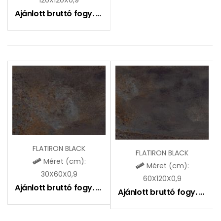
Ajánlott bruttó fogy. ár:
16490
Ft
FLATIRON BLACK
FLATIRON BLACK
Méret (cm):
Méret (cm):
30X60X0,9
60X120X0,9
Ajánlott bruttó fogy. ár:
9490
Ft
Ajánlott bruttó fogy. ár:
11