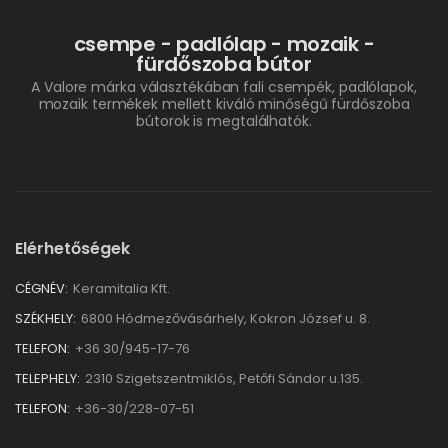
csempe - padlólap - mozaik -
fürdőszoba bútor
A Valore márka választékában fali csempék, padlólapok,
mozaik termékek mellett kiváló minőségű fürdőszoba
bútorok is megtalálhatók.
Elérhetőségek
CÉGNÉV:
Keramitalia Kft.
SZÉKHELY:
6800 Hódmezővásárhely, Kokron József u. 8.
TELEFON:
+36 30/945-17-76
TELEPHELY:
2310 Szigetszentmiklós, Petőfi Sándor u.135.
TELEFON:
+36-30/228-07-51