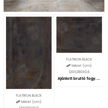
FLATIRON BLACK
Méret (cm):
120X280X0,6
Ajánlott bruttó fogy. ár:
2
FLATIRON BLACK
Méret (cm):
120X120X0,9