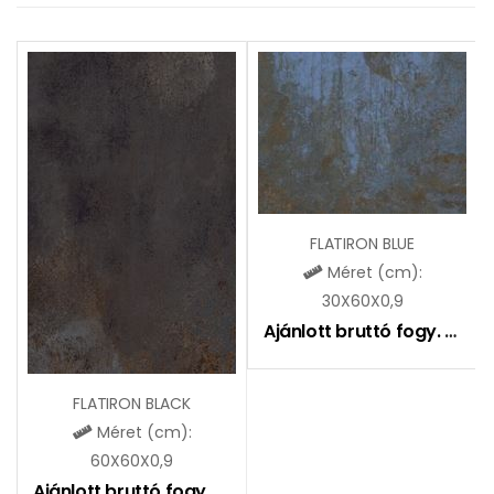
FLATIRON BLUE
Méret (cm):
30X60X0,9
Ajánlott bruttó fogy. ár:
9
FLATIRON BLACK
Méret (cm):
60X60X0,9
Ajánlott bruttó fogy. ár:
9490
Ft