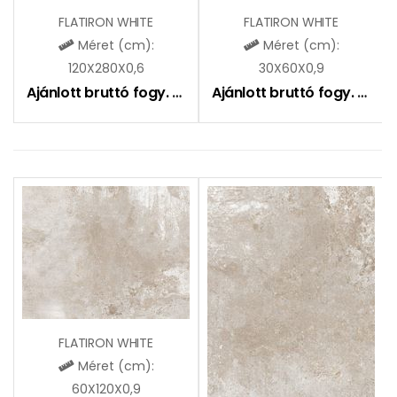
FLATIRON WHITE
FLATIRON WHITE
Méret (cm):
Méret (cm):
120X280X0,6
30X60X0,9
Ajánlott bruttó fogy. ár:
23690
Ft
Ajánlott bruttó fogy. ár:
9
FLATIRON WHITE
Méret (cm):
60X120X0,9