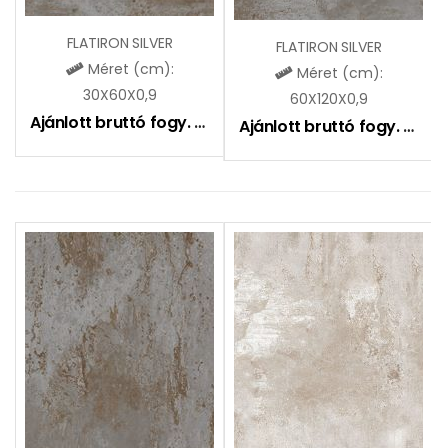
FLATIRON SILVER
FLATIRON SILVER
Méret (cm):
Méret (cm):
30X60X0,9
60X120X0,9
Ajánlott bruttó fogy. ár:
9490
Ft
Ajánlott bruttó fogy. ár:
11