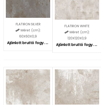
FLATIRON SILVER
FLATIRON WHITE
Méret (cm):
Méret (cm):
60X60X0,9
120X120X0,9
Ajánlott bruttó fogy. ár:
9490
Ft
Ajánlott bruttó fogy. ár:
16