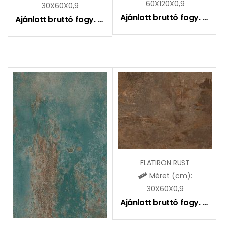
60X120X0,9
30X60X0,9
Ajánlott bruttó fogy. ár:
10
Ajánlott bruttó fogy. ár:
9490
Ft
FLATIRON RUST
Méret (cm):
30X60X0,9
Ajánlott bruttó fogy. ár:
9