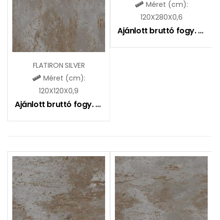
Méret (cm):
120X280X0,6
Ajánlott bruttó fogy. ár:
2
FLATIRON SILVER
Méret (cm):
120X120X0,9
Ajánlott bruttó fogy. ár:
16490
Ft