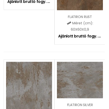
Ajánlott bruttó fogy. ár:
10990
Ft
FLATIRON RUST
Méret (cm):
60X60X0,9
Ajánlott bruttó fogy. ár:
9
FLATIRON SILVER