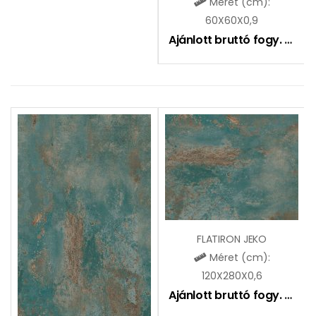
Méret (cm):
60X60X0,9
Ajánlott bruttó fogy. ár:
9
FLATIRON JEKO
Méret (cm):
120X280X0,6
Ajánlott bruttó fogy. ár:
2