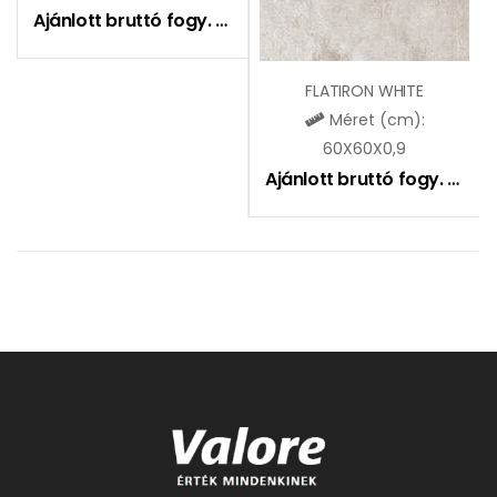
Ajánlott bruttó fogy. ár:
10990
Ft
FLATIRON WHITE
Méret (cm):
60X60X0,9
Ajánlott bruttó fogy. ár:
9