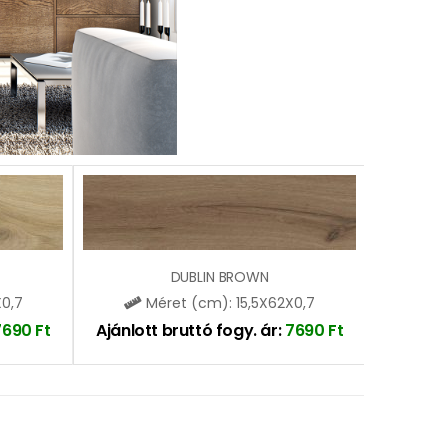
DUBLIN BROWN
X0,7
Méret (cm): 15,5X62X0,7
7690
Ft
Ajánlott bruttó fogy. ár:
7690
Ft