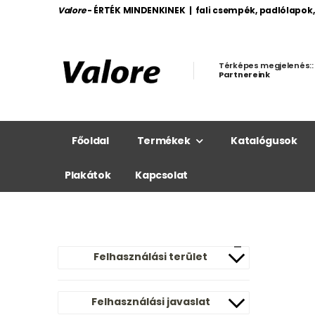
Valore
- ÉRTÉK MINDENKINEK | fali csempék, padlólapok
Térképes megjelenés::
Partnereink
Főoldal
Termékek
Katalógusok
Plakátok
Kapcsolat
Felhasználási terület
Felhasználási javaslat