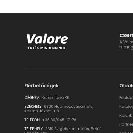
csem
A Valo
is meg
Elérhetőségek
Oldal
CÉGNÉV:
Keramitalia Kft.
Főolda
SZÉKHELY:
6800 Hódmezővásárhely,
Kataló
Kokron József u. 8.
Rólunk
TELEFON:
+36 30/945-17-76
Partne
TELEPHELY:
2310 Szigetszentmiklós, Petőfi