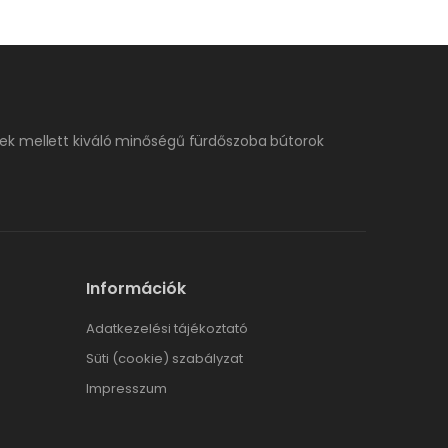
ek mellett kiváló minőségű fürdőszoba bútorok
Információk
Adatkezelési tájékoztató
Süti (cookie) szabályzat
Impresszum