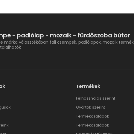
pe - padlólap - mozaik - fürdőszoba bútor
re márka választékában fali csempék, padlólapok, mozaik termék
találhatók.
ak
Termékek
l
Felhasználás szerint
gusok
Gyártók szerint
Termékcsaládok
reink
Termékcsaládok