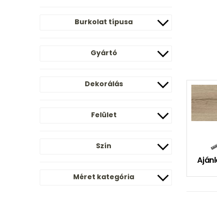
Burkolat típusa
Gyártó
Dekorálás
Felület
Szín
Ajánl
Méret kategória