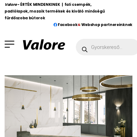
Valore
- ÉRTÉK MINDENKINEK | fali csempék,
padlólapok, mozaik termékek és kiváló minőségű
fürdőszoba bútorok
Facebook
Webshop partnereinknek