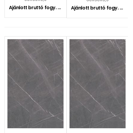
Ajánlott bruttó fogy. ár:
16990
Ft
Ajánlott bruttó fogy. ár:
12