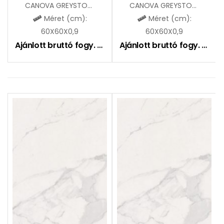
CANOVA GREYSTONE LUCIDO
CANOVA GREYSTONE MAT
Méret (cm):
Méret (cm):
60X60X0,9
60X60X0,9
Ajánlott bruttó fogy. ár:
16990
Ft
Ajánlott bruttó fogy. ár:
12