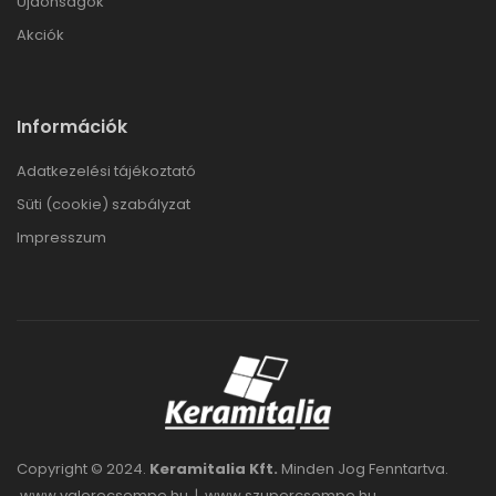
Újdonságok
Akciók
Információk
Adatkezelési tájékoztató
Süti (cookie) szabályzat
Impresszum
Copyright © 2024.
Keramitalia Kft.
Minden Jog Fenntartva.
www.valorecsempe.hu
|
www.szupercsempe.hu