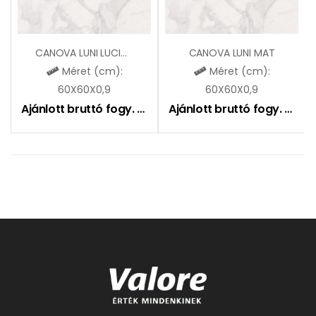
CANOVA LUNI LUCIDO
CANOVA LUNI MAT
Méret (cm):
Méret (cm):
60X60X0,9
60X60X0,9
Ajánlott bruttó fogy. ár:
16990
Ft
Ajánlott bruttó fogy. ár:
12