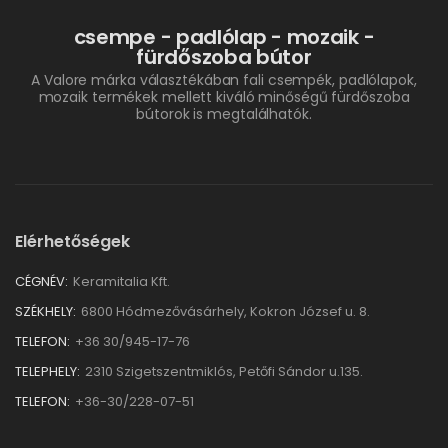
csempe - padlólap - mozaik -
fürdőszoba bútor
A Valore márka választékában fali csempék, padlólapok,
mozaik termékek mellett kiváló minőségű fürdőszoba
bútorok is megtalálhatók.
Elérhetőségek
CÉGNÉV:
Keramitalia Kft.
SZÉKHELY:
6800 Hódmezővásárhely, Kokron József u. 8.
TELEFON:
+36 30/945-17-76
TELEPHELY:
2310 Szigetszentmiklós, Petőfi Sándor u.135.
TELEFON:
+36-30/228-07-51