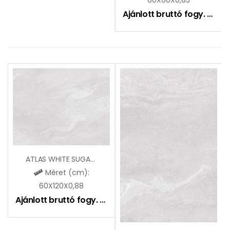
Ajánlott bruttó fogy. ár:
10
ATLAS WHITE SUGAR LAPPATO
Méret (cm):
60X120X0,88
Ajánlott bruttó fogy. ár:
11190
Ft