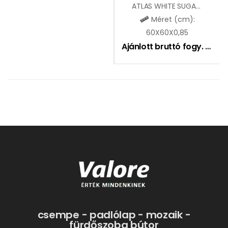
ATLAS WHITE SUGAR LAPPATO
Méret (cm):
60X60X0,85
Ajánlott bruttó fogy. ár:
10
csempe - padlólap - mozaik -
fürdőszoba bútor