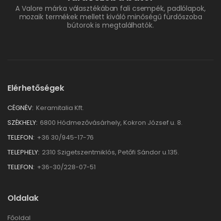
A Valore márka választékában fali csempék, padlólapok,
mozaik termékek mellett kiváló minőségű fürdőszoba
bútorok is megtalálhatók.
Elérhetőségek
CÉGNÉV:
Keramitalia Kft.
SZÉKHELY:
6800 Hódmezővásárhely, Kokron József u. 8.
TELEFON:
+36 30/945-17-76
TELEPHELY:
2310 Szigetszentmiklós, Petőfi Sándor u.135.
TELEFON:
+36-30/228-07-51
Oldalak
Főoldal