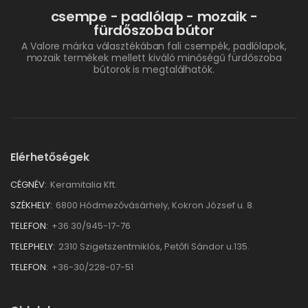
csempe - padlólap - mozaik -
fürdőszoba bútor
A Valore márka választékában fali csempék, padlólapok,
mozaik termékek mellett kiváló minőségű fürdőszoba
bútorok is megtalálhatók.
Elérhetőségek
CÉGNÉV:
Keramitalia Kft.
SZÉKHELY:
6800 Hódmezővásárhely, Kokron József u. 8.
TELEFON:
+36 30/945-17-76
TELEPHELY:
2310 Szigetszentmiklós, Petőfi Sándor u.135.
TELEFON:
+36-30/228-07-51