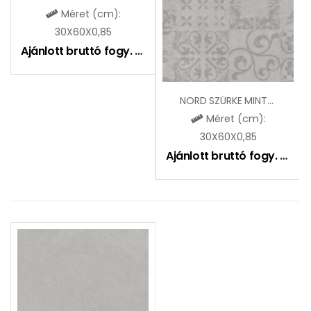
Méret (cm):
30X60X0,85
Ajánlott bruttó fogy. ár:
6495
Ft
NORD SZÜRKE MINTÁS ZGD60063
Méret (cm):
30X60X0,85
Ajánlott bruttó fogy. ár:
6