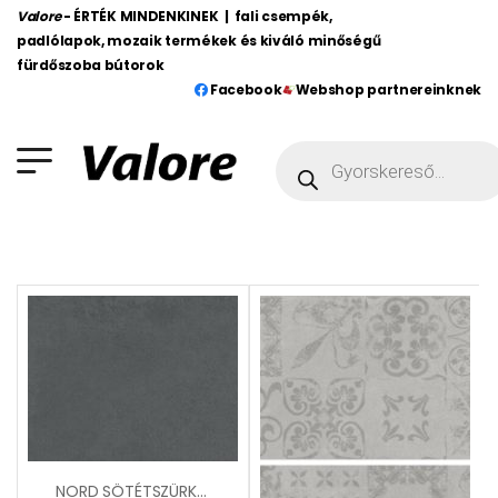
Valore
- ÉRTÉK MINDENKINEK | fali csempék,
padlólapok, mozaik termékek és kiváló minőségű
fürdőszoba bútorok
Facebook
Webshop partnereinknek
NORD SÖTÉTSZÜRKE (ZGD60062)