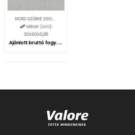
NORD SZÜRKE ZGD60061
Méret (cm):
30X60X0,85
Ajánlott bruttó fogy. ár:
6495
Ft