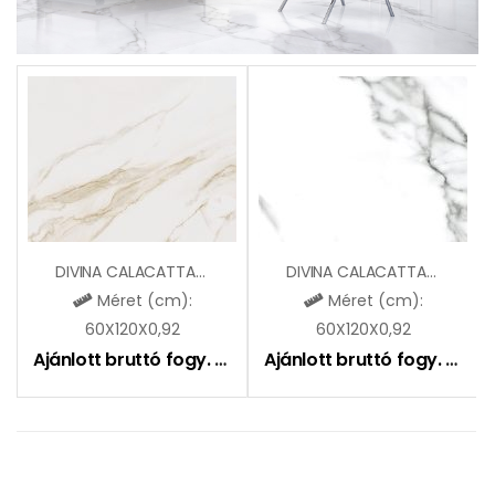
DIVINA CALACATTA GOLD LAPPATO
DIVINA CALACATTA LAPPATO
Méret (cm):
Méret (cm):
60X120X0,92
60X120X0,92
Ajánlott bruttó fogy. ár:
9490
Ft
Ajánlott bruttó fogy. ár:
9