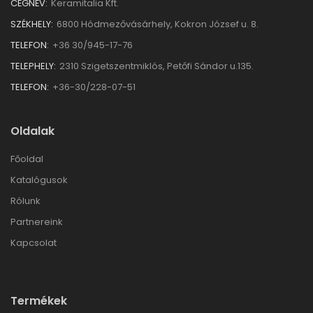
CÉGNÉV:
Keramitalia Kft.
SZÉKHELY:
6800 Hódmezővásárhely, Kokron József u. 8.
TELEFON:
+36 30/945-17-76
TELEPHELY:
2310 Szigetszentmiklós, Petőfi Sándor u.135.
TELEFON:
+36-30/228-07-51
Oldalak
Főoldal
Katalógusok
Rólunk
Partnereink
Kapcsolat
Termékek