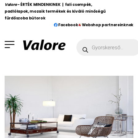
Valore
- ÉRTÉK MINDENKINEK | fali csempék,
padlólapok, mozaik termékek és kiváló minőségű
fürdőszoba bútorok
Facebook
Webshop partnereinknek