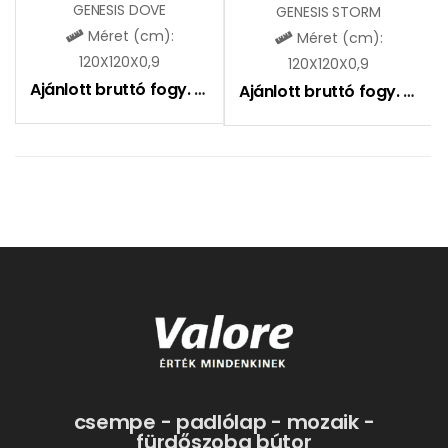
GENESIS DOVE
GENESIS STORM
Méret (cm):
Méret (cm):
120X120X0,9
120X120X0,9
Ajánlott bruttó fogy. ár:
16490
Ft
Ajánlott bruttó fogy. ár:
16
csempe - padlólap - mozaik -
fürdőszoba bútor