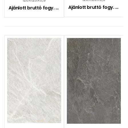
Ajánlott bruttó fogy. ár:
16
Ajánlott bruttó fogy. ár:
16490
Ft