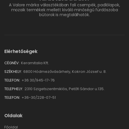
A Valore márka választékában fali csempék, padlólapok,
mozaik termékek mellett kiváló minőségű fürdőszoba
bútorok is megtalálhatók.
Elérhetőségek
CÉGNÉV:
Keramitalia Kft.
SZÉKHELY:
6800 Hódmezővásárhely, Kokron József u. 8.
TELEFON:
+36 30/945-17-76
TELEPHELY:
2310 Szigetszentmiklós, Petőfi Sándor u.135.
TELEFON:
+36-30/228-07-51
Oldalak
Főoldal