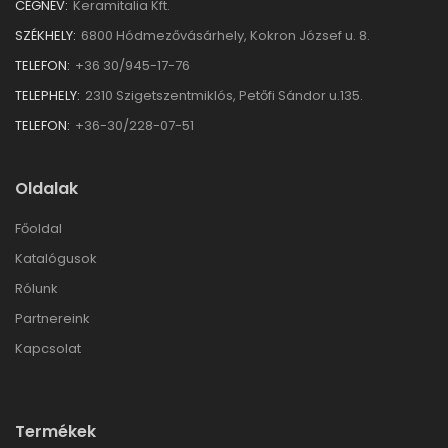
CÉGNÉV:
Keramitalia Kft.
SZÉKHELY:
6800 Hódmezővásárhely, Kokron József u. 8.
TELEFON:
+36 30/945-17-76
TELEPHELY:
2310 Szigetszentmiklós, Petőfi Sándor u.135.
TELEFON:
+36-30/228-07-51
Oldalak
Főoldal
Katalógusok
Rólunk
Partnereink
Kapcsolat
Termékek