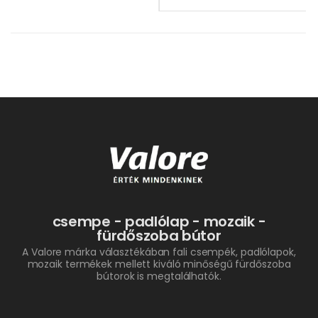
csempe - padlólap - mozaik -
fürdőszoba bútor
A Valore márka választékában fali csempék, padlólapok,
mozaik termékek mellett kiváló minőségű fürdőszoba
bútorok is megtalálhatók.