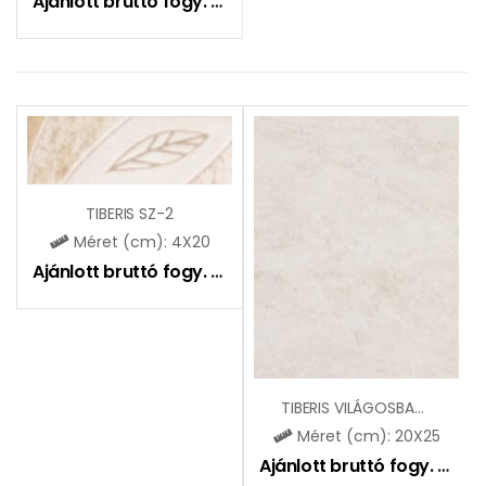
Ajánlott bruttó fogy. ár:
2025
Ft
TIBERIS SZ-2
Méret (cm): 4X20
Ajánlott bruttó fogy. ár:
1305
Ft
TIBERIS VILÁGOSBARNA ZBE798
Méret (cm): 20X25
Ajánlott bruttó fogy. ár:
51