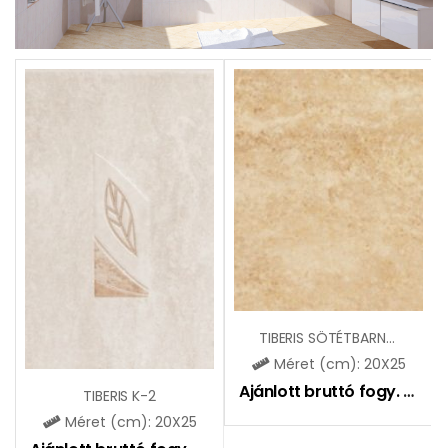
TIBERIS SÖTÉTBARNA ZBE799
Méret (cm): 20X25
Ajánlott bruttó fogy. ár:
51
TIBERIS K-2
Méret (cm): 20X25