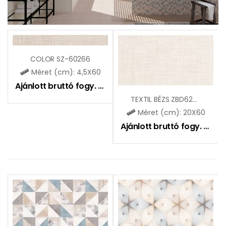
COLOR SZ-60266
Méret (cm): 4,5X60
Ajánlott bruttó fogy. ár:
2455
Ft
TEXTIL BÉZS ZBD62265
Méret (cm): 20X60
Ajánlott bruttó fogy. ár:
6