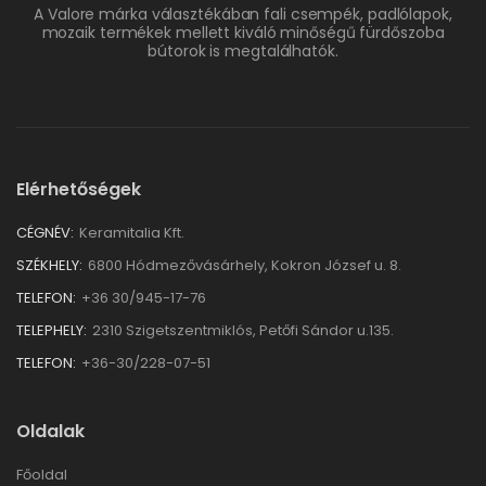
A Valore márka választékában fali csempék, padlólapok,
mozaik termékek mellett kiváló minőségű fürdőszoba
bútorok is megtalálhatók.
Elérhetőségek
CÉGNÉV:
Keramitalia Kft.
SZÉKHELY:
6800 Hódmezővásárhely, Kokron József u. 8.
TELEFON:
+36 30/945-17-76
TELEPHELY:
2310 Szigetszentmiklós, Petőfi Sándor u.135.
TELEFON:
+36-30/228-07-51
Oldalak
Főoldal