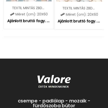
TEXTIL MINTÁS ZBD62268
TEXTIL MINTÁS ZBD62269
Méret (cm): 20X60
Méret (cm): 20X60
Ajánlott bruttó fogy. ár:
6995
Ft
Ajánlott bruttó fogy. ár:
6
csempe - padlólap - mozaik -
fürdőszoba bútor