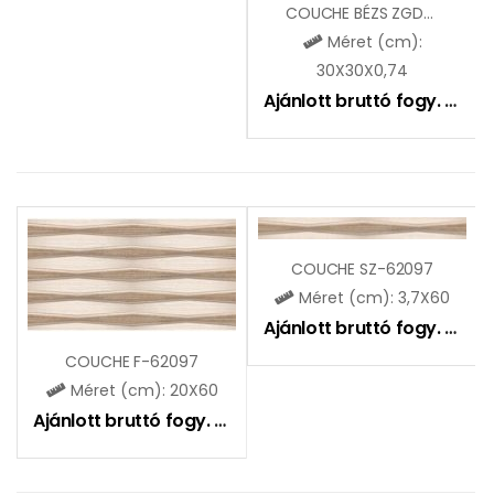
COUCHE BÉZS ZGD32095
Méret (cm):
30X30X0,74
Ajánlott bruttó fogy. ár:
5
COUCHE SZ-62097
Méret (cm): 3,7X60
Ajánlott bruttó fogy. ár:
2
COUCHE F-62097
Méret (cm): 20X60
Ajánlott bruttó fogy. ár:
4505
Ft