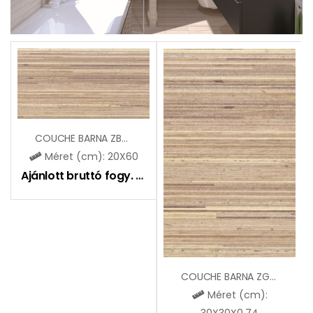
COUCHE BARNA ZBD62096
Méret (cm): 20X60
Ajánlott bruttó fogy. ár:
6495
Ft
COUCHE BARNA ZGD32096
Méret (cm):
30X30X0,74