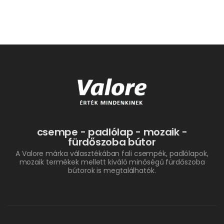
csempe - padlólap - mozaik -
fürdőszoba bútor
A Valore márka választékában fali csempék, padlólapok,
mozaik termékek mellett kiváló minőségű fürdőszoba
bútorok is megtalálhatók.