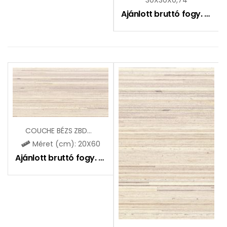
Ajánlott bruttó fogy. ár:
5
COUCHE BÉZS ZBD62095
Méret (cm): 20X60
Ajánlott bruttó fogy. ár:
6495
Ft