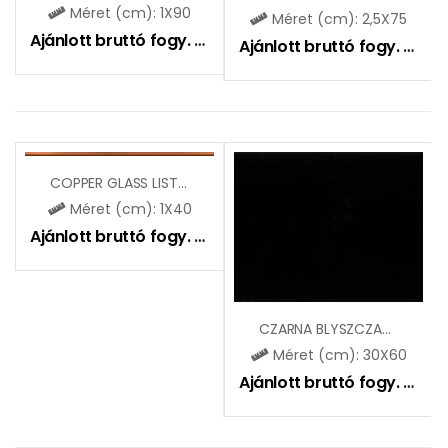
Méret (cm): 1X90
Méret (cm): 2,5X75
Ajánlott bruttó fogy. ár:
3590
Ft
Ajánlott bruttó fogy. ár:
4
COPPER GLASS LISTELLO
Méret (cm): 1X40
Ajánlott bruttó fogy. ár:
3250
Ft
CZARNA BLYSZCZACA (CCR19)
Méret (cm): 30X60
Ajánlott bruttó fogy. ár:
9