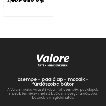
Ajánlott bruttó fogy. ár:
4790
Ft
csempe - padlólap - mozaik -
fürdőszoba bútor
A Valore márka választékában fali csempék, padlólapok,
mozaik termékek mellett kiváló minőségű fürdőszoba
bútorok is megtalálhatók.