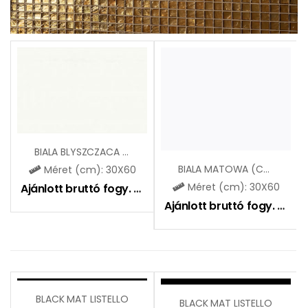
BIALA BLYSZCZACA (CCR18)
BIALA MATOWA (CCR32)
Méret (cm): 30X60
Méret (cm): 30X60
Ajánlott bruttó fogy. ár:
9590
Ft
Ajánlott bruttó fogy. ár:
9
BLACK MAT LISTELLO
BLACK MAT LISTELLO