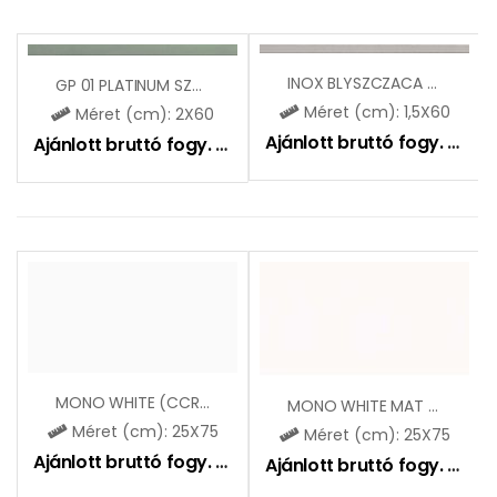
INOX BLYSZCZACA / C INOX P LISTELLO
GP 01 PLATINUM SZKLANA LISTELLO
Méret (cm): 1,5X60
Méret (cm): 2X60
Ajánlott bruttó fogy. ár:
2
Ajánlott bruttó fogy. ár:
5490
Ft
MONO WHITE (CCR10)
MONO WHITE MAT (CCR38)
Méret (cm): 25X75
Méret (cm): 25X75
Ajánlott bruttó fogy. ár:
9390
Ft
Ajánlott bruttó fogy. ár:
9