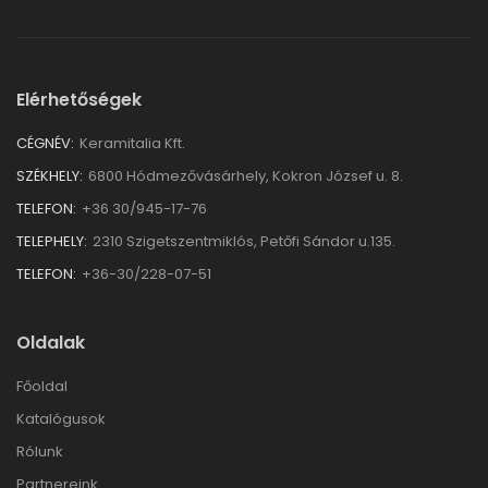
Elérhetőségek
CÉGNÉV:
Keramitalia Kft.
SZÉKHELY:
6800 Hódmezővásárhely, Kokron József u. 8.
TELEFON:
+36 30/945-17-76
TELEPHELY:
2310 Szigetszentmiklós, Petőfi Sándor u.135.
TELEFON:
+36-30/228-07-51
Oldalak
Főoldal
Katalógusok
Rólunk
Partnereink