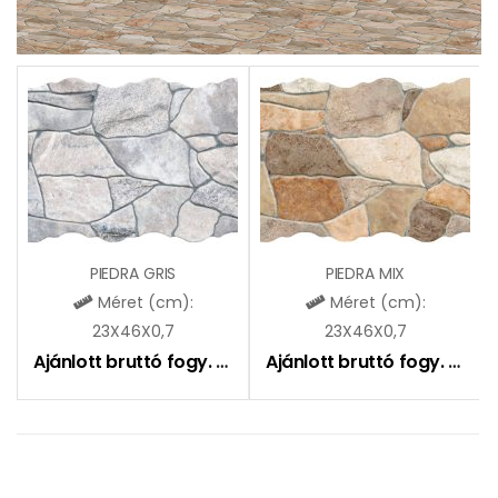
PIEDRA GRIS
PIEDRA MIX
Méret (cm):
Méret (cm):
23X46X0,7
23X46X0,7
Ajánlott bruttó fogy. ár:
8490
Ft
Ajánlott bruttó fogy. ár:
8