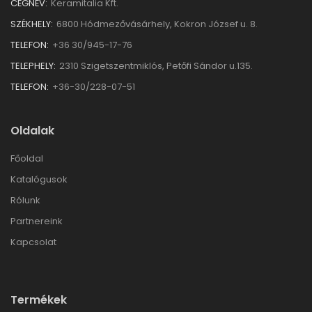
CÉGNÉV:
Keramitalia Kft.
SZÉKHELY:
6800 Hódmezővásárhely, Kokron József u. 8.
TELEFON:
+36 30/945-17-76
TELEPHELY:
2310 Szigetszentmiklós, Petőfi Sándor u.135.
TELEFON:
+36-30/228-07-51
Oldalak
Főoldal
Katalógusok
Rólunk
Partnereink
Kapcsolat
Termékek