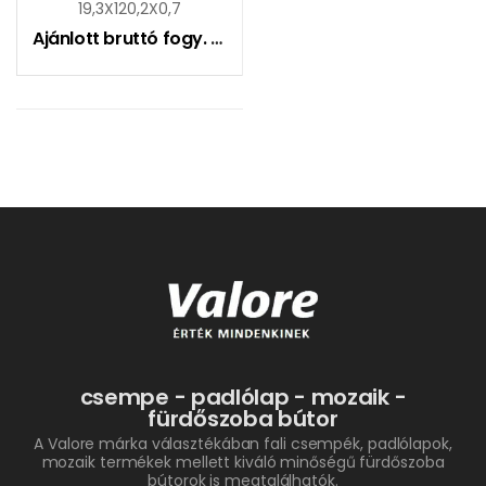
19,3X120,2X0,7
Ajánlott bruttó fogy. ár:
7990
Ft
csempe - padlólap - mozaik -
fürdőszoba bútor
A Valore márka választékában fali csempék, padlólapok,
mozaik termékek mellett kiváló minőségű fürdőszoba
bútorok is megtalálhatók.