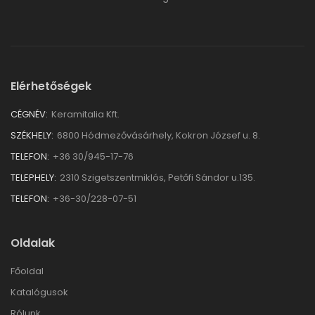
Elérhetőségek
CÉGNÉV:
Keramitalia Kft.
SZÉKHELY:
6800 Hódmezővásárhely, Kokron József u. 8.
TELEFON:
+36 30/945-17-76
TELEPHELY:
2310 Szigetszentmiklós, Petőfi Sándor u.135.
TELEFON:
+36-30/228-07-51
Oldalak
Főoldal
Katalógusok
Rólunk