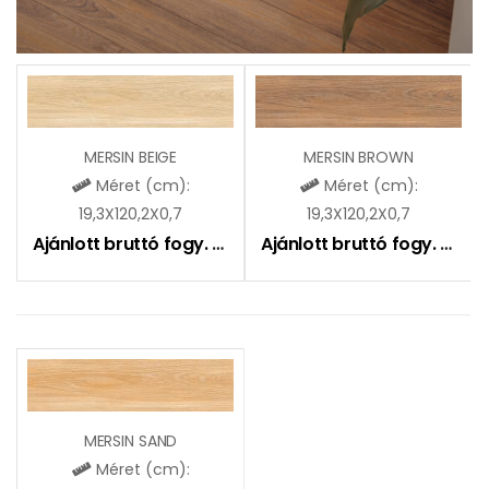
MERSIN BEIGE
MERSIN BROWN
Méret (cm):
Méret (cm):
19,3X120,2X0,7
19,3X120,2X0,7
Ajánlott bruttó fogy. ár:
7990
Ft
Ajánlott bruttó fogy. ár:
7
MERSIN SAND
Méret (cm):