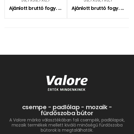
Ajánlott bruttó fogy. ár:
7690
Ft
Ajánlott bruttó fogy. ár:
7
csempe - padlólap - mozaik -
fürdőszoba bútor
A Valore márka választékában fali csempék, padlólapok,
mozaik termékek mellett kiváló minőségű fürdőszoba
bútorok is megtalálhatók.