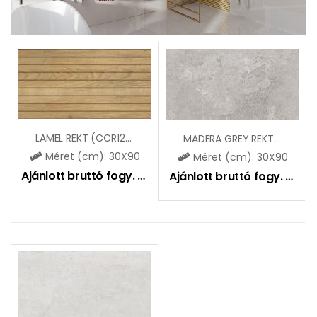
LAMEL REKT (CCR126)
MADERA GREY REKT / CLERMONT GREY REKT (CCR92)
Méret (cm): 30X90
Méret (cm): 30X90
Ajánlott bruttó fogy. ár:
12590
Ft
Ajánlott bruttó fogy. ár:
11