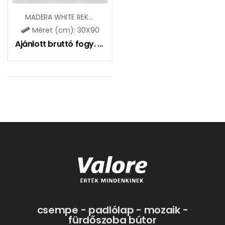
MADERA WHITE REKT / CLERMONT WHITE REKT (CCR91)
Méret (cm): 30X90
Ajánlott bruttó fogy. ár:
11590
Ft
csempe - padlólap - mozaik -
fürdőszoba bútor