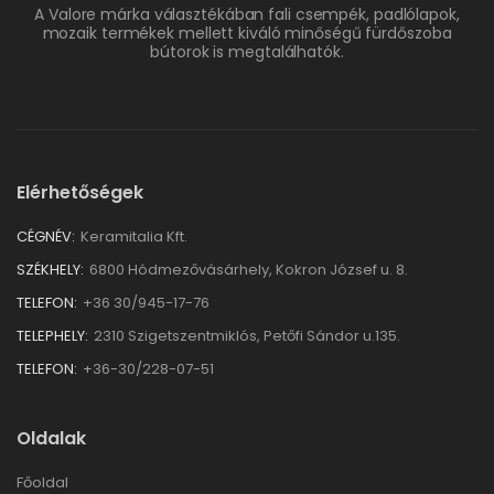
A Valore márka választékában fali csempék, padlólapok,
mozaik termékek mellett kiváló minőségű fürdőszoba
bútorok is megtalálhatók.
Elérhetőségek
CÉGNÉV:
Keramitalia Kft.
SZÉKHELY:
6800 Hódmezővásárhely, Kokron József u. 8.
TELEFON:
+36 30/945-17-76
TELEPHELY:
2310 Szigetszentmiklós, Petőfi Sándor u.135.
TELEFON:
+36-30/228-07-51
Oldalak
Főoldal